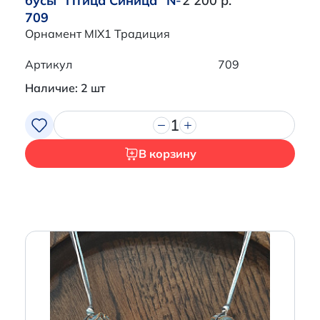
бусы "Птица Синица" №
2 200 р.
709
Орнамент MIX1 Традиция
Артикул
709
Наличие: 2 шт
1
В корзину
Итого:
0 р.
Продолжить покупки