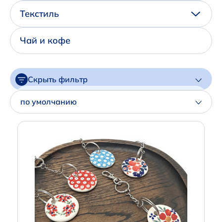
Написать нам в Телеграм
Текстиль
+7 (925) 294-91-85
Чай и кофе
,
в MAX
+7 (926) 702-09-76
Скрыть фильтр
Наши соцсети:
Цена
по умолчанию
Артикул
Производитель