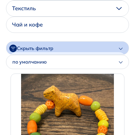
Написать нам в Телеграм
Текстиль
+7 (925) 294-91-85
Чай и кофе
,
в MAX
+7 (926) 702-09-76
Скрыть фильтр
Наши соцсети:
Цена
по умолчанию
Артикул
Производитель