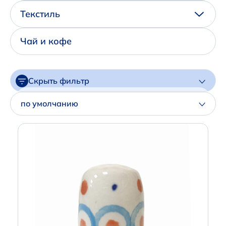
+7 (495) 680-92-00
Текстиль
.
Написать нам в Телеграм
Чай и кофе
+7 (925) 294-91-85
,
Скрыть фильтр
в MAX
Цена
по умолчанию
+7 (926) 702-09-76
Артикул
Наши соцсети:
Производитель