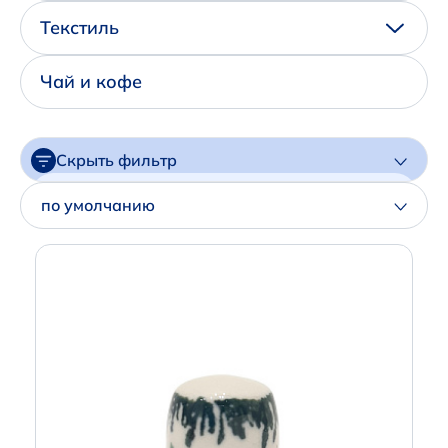
Написать нам в Телеграм
Текстиль
+7 (925) 294-91-85
Чай и кофе
,
в MAX
+7 (926) 702-09-76
Скрыть фильтр
Наши соцсети:
Цена
по умолчанию
Артикул
Производитель