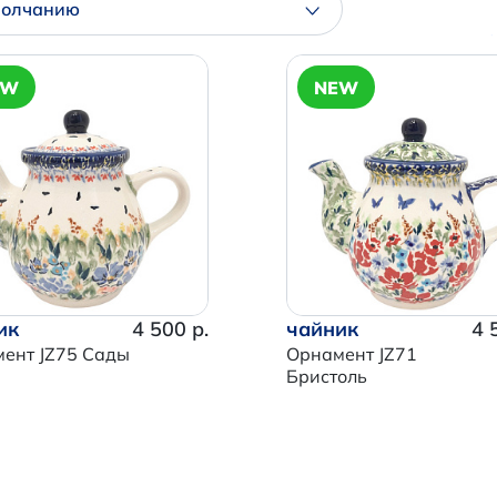
молчанию
EW
NEW
ик
4 500 р.
чайник
4 
ент JZ75 Сады
Орнамент JZ71
Бристоль