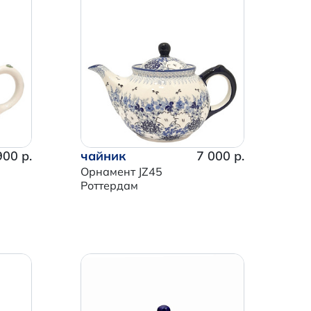
900 р.
чайник
7 000 р.
Орнамент JZ45
Роттердам