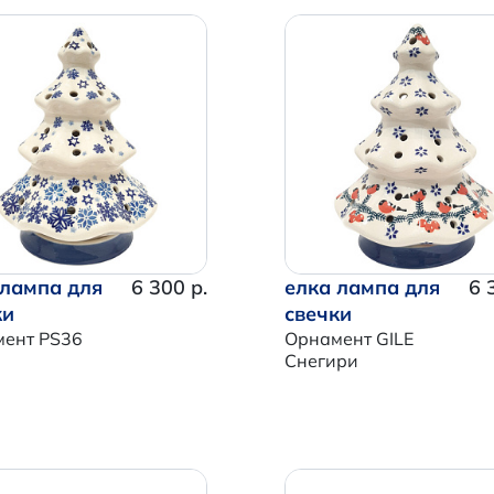
 лампа для
6 300 р.
елка лампа для
6 
ки
свечки
ент PS36
Орнамент GILE
Снегири