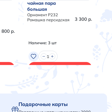
чайная пара
ча
большая
бо
Орнамент P232
Орн
3 300 р.
Ромашка персидская
Тра
 800 р.
Наличие: 3 шт
На
1
В корзину
Подарочные карты
Подарочные карты номиналом 2000,