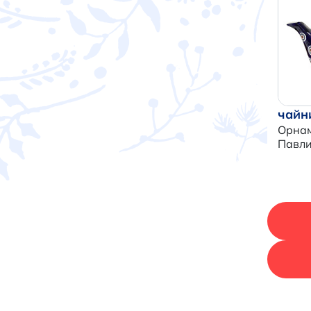
чайн
Орнам
Павл