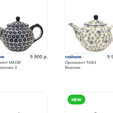
ик
5 900 р.
чайник
5 
мент MKOB
Орнамент TAB1
аново 3
Вьюнок
NEW
Итого:
0 р.