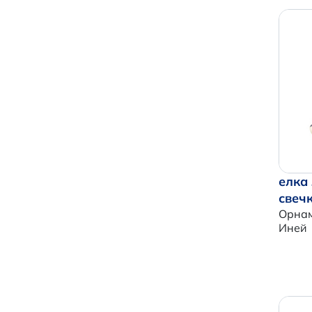
елка
свеч
Орнам
Иней