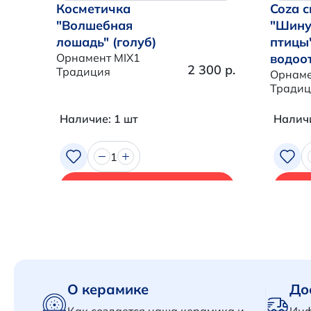
Косметичка
Coza с
"Волшебная
"Шину
лошадь" (голуб)
птицы
Орнамент MIX1
водоо
2 300 р.
Традиция
Орнаме
Традиц
Наличие: 1 шт
Наличи
1
В корзину
О керамике
До
Как создается наша керамика и
Инф