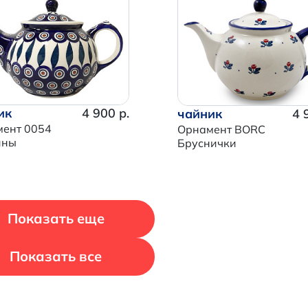
Продолжить покупки
Перейти в корзину
ик
4 900 р.
чайник
4 
ент 0054
Орнамент BORC
ины
Бруснички
Показать еще
Показать все