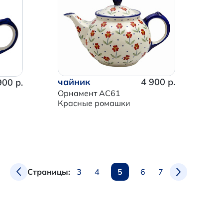
чайник
4 900 р.
900 р.
Орнамент AC61
Красные ромашки
3
4
5
6
7
Страницы: