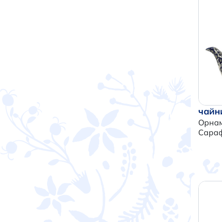
чайн
Орна
Сараф