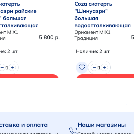
катерть
Coza скатерть
азри райские
"Шинуазри"
" большая
большая
тталкивающая
водоотталкивающая
нт MIX1
Орнамент MIX1
5 800 р.
5
ия
Традиция
е: 2 шт
Наличие: 2 шт
1
1
В корзину
В корзину
ставка и оплата
Наши магазины
ормация по доставке и
Способы связи, адреса