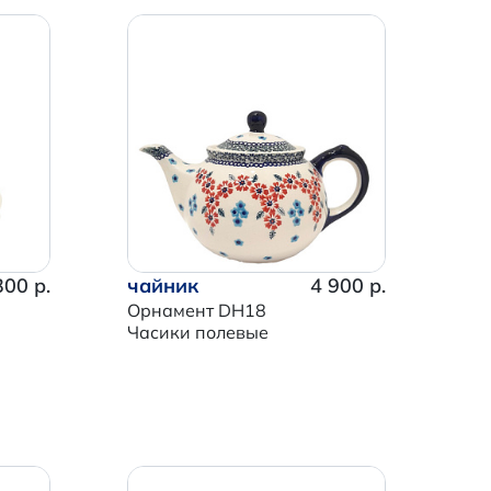
300 р.
чайник
4 900 р.
Орнамент DH18
Часики полевые