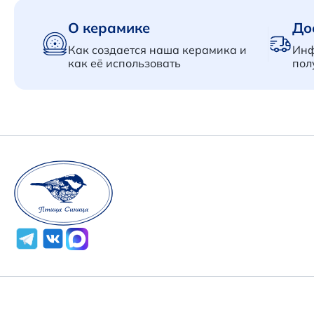
О керамике
До
Как создается наша керамика и
Инф
как её использовать
пол