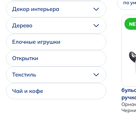
по у
Декор интерьера
N
Дерево
Елочные игрушки
Открытки
Текстиль
буль
Чай и кофе
ручк
Орна
Черн