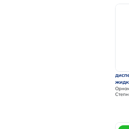
дисп
жидк
Орна
Степн