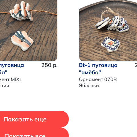
Итого:
0 р.
Продолжить покупки
Перейти в корзину
 пуговица
250 р.
Bt-1 пуговица
ба"
"амёба"
ент MIX1
Орнамент 070B
иция
Яблочки
Показать еще
Показать все