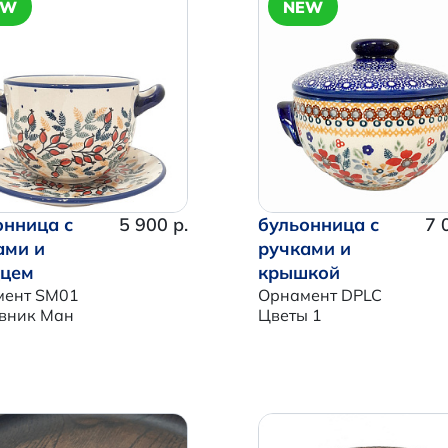
EW
NEW
онница с
5 900 р.
бульонница с
7 
ами и
ручками и
цем
крышкой
мент SM01
Орнамент DPLC
вник Ман
Цветы 1