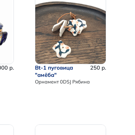
000 р.
Bt-1 пуговица
250 р.
"амёба"
Орнамент 0DSJ Рябина