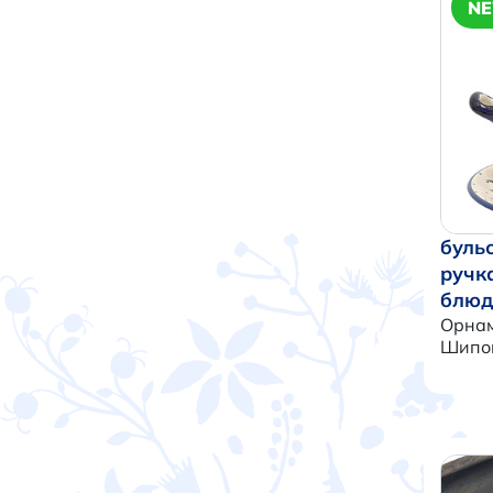
N
буль
ручк
блюд
Орна
Шипо