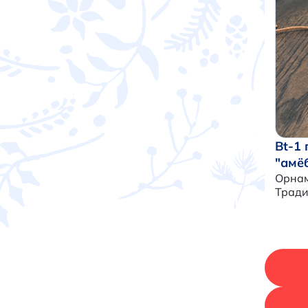
Bt-1
"амё
Орнам
Трад