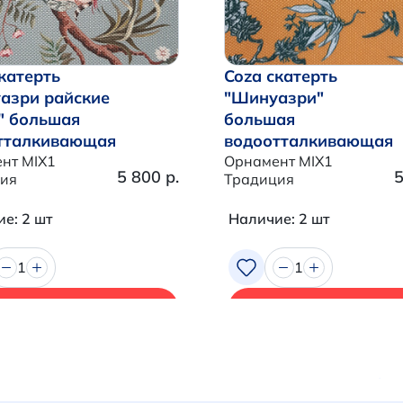
катерть
Coza скатерть
азри райские
"Шинуазри"
" большая
большая
тталкивающая
водоотталкивающая
нт MIX1
Орнамент MIX1
5 800 р.
5
ия
Традиция
е: 2 шт
Наличие: 2 шт
1
1
В корзину
В корзину