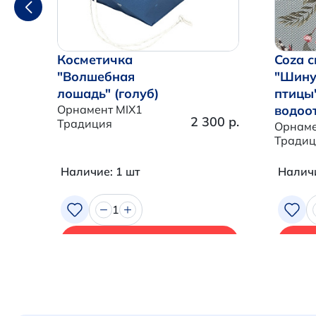
Косметичка
Coza с
"Волшебная
"Шину
лошадь" (голуб)
птицы
Орнамент MIX1
водоо
2 300 р.
Традиция
Орнаме
Традиц
Наличие: 1 шт
Наличи
1
В корзину