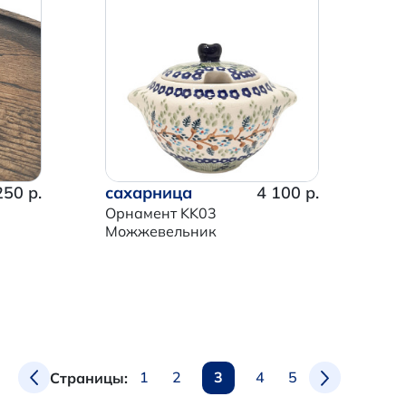
250 р.
сахарница
4 100 р.
Орнамент KK03
Можжевельник
1
2
3
4
5
Страницы: