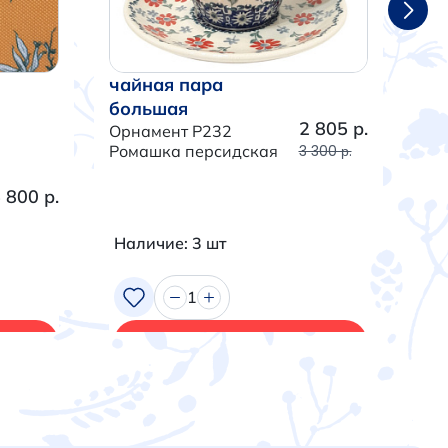
чайная пара
ча
большая
бо
2 805 р.
Орнамент P232
Орн
Ромашка персидская
3 300 р.
Тра
 800 р.
Наличие: 3 шт
На
1
В корзину