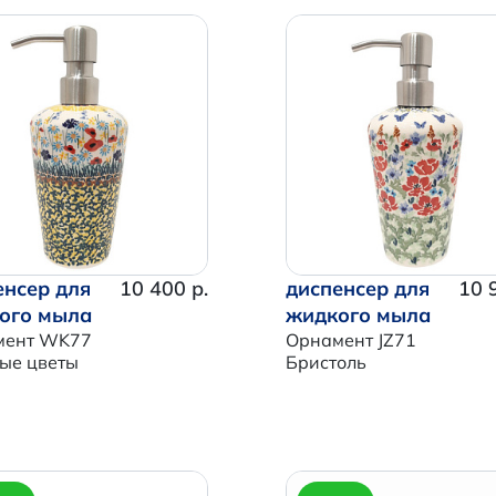
енсер для
10 400 р.
диспенсер для
10 
ого мыла
жидкого мыла
мент WK77
Орнамент JZ71
ые цветы
Бристоль