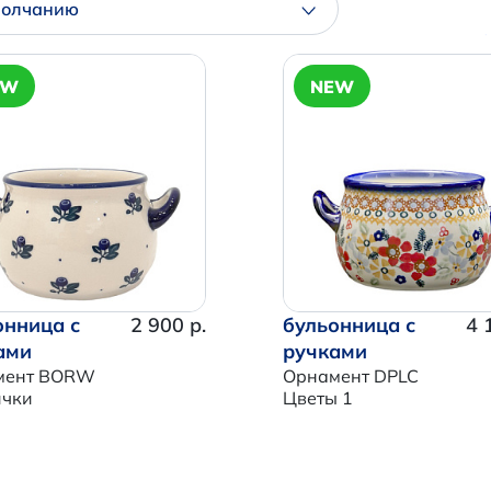
молчанию
EW
NEW
онница с
2 900 р.
бульонница с
4 
ами
ручками
мент BORW
Орнамент DPLC
ички
Цветы 1