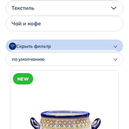
Написать нам в Телеграм
Текстиль
+7 (925) 294-91-85
Чай и кофе
,
в MAX
+7 (926) 702-09-76
Скрыть фильтр
Наши соцсети:
Цена
по умолчанию
Артикул
NEW
Производитель