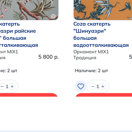
катерть
Coza скатерть
азри райские
"Шинуазри"
" большая
большая
тталкивающая
водоотталкивающая
нт MIX1
Орнамент MIX1
5 800 р.
5
ия
Традиция
е: 2 шт
Наличие: 2 шт
1
1
В корзину
В корзину