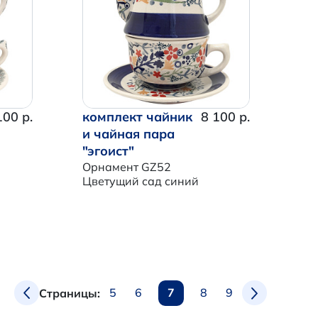
100 р.
комплект чайник
8 100 р.
и чайная пара
"эгоист"
Орнамент GZ52
Цветущий сад синий
5
6
7
8
9
Страницы: