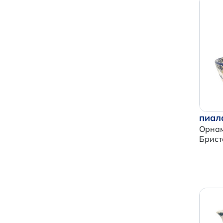
пиал
Орнам
Брист