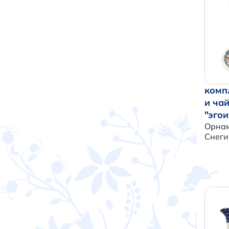
комп
и ча
"эгои
Орнам
Снеги