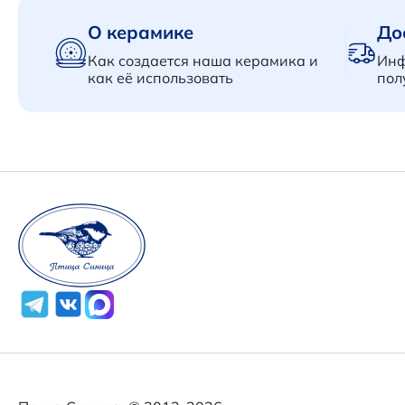
О керамике
До
Как создается наша керамика и
Инф
как её использовать
пол