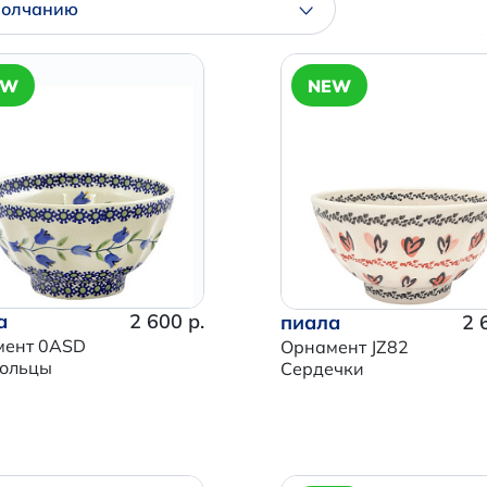
молчанию
EW
NEW
а
2 600 р.
пиала
2 
мент 0ASD
Орнамент JZ82
ольцы
Сердечки