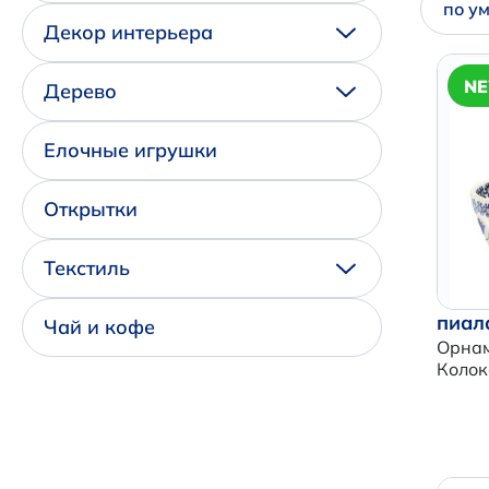
по у
Декор интерьера
N
Дерево
Елочные игрушки
Открытки
Текстиль
пиал
Чай и кофе
Орна
Колок