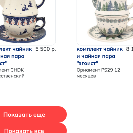
Итого:
0 р.
Продолжить покупки
Перейти в корзину
лект чайник
5 500 р.
комплект чайник
8 
йная пара
и чайная пара
ст"
"эгоист"
мент CHDK
Орнамент PS29 12
ственский
месяцев
Показать еще
Показать все