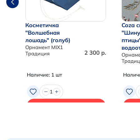
Косметичка
Coza с
"Волшебная
"Шину
лошадь" (голуб)
птицы
Орнамент MIX1
водоо
2 300 р.
Традиция
Орнаме
Традиц
Наличие: 1 шт
Наличи
1
В корзину