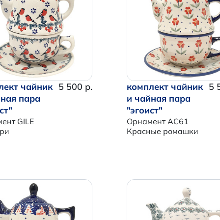
лект чайник
5 500 р.
комплект чайник
5 
йная пара
и чайная пара
ст"
"эгоист"
ент GILE
Орнамент AC61
ри
Красные ромашки