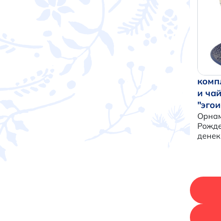
комп
и ча
"эгои
Орна
Рожде
денек