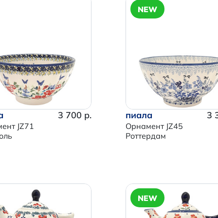
NEW
а
3 700 р.
пиала
3 
ент JZ71
Орнамент JZ45
оль
Роттердам
NEW