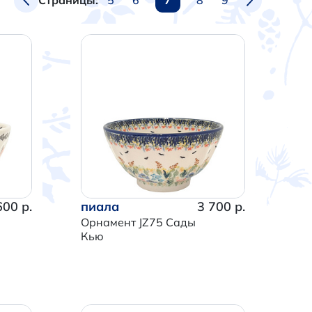
Страницы:
600 р.
пиала
3 700 р.
Орнамент JZ75 Сады
Кью