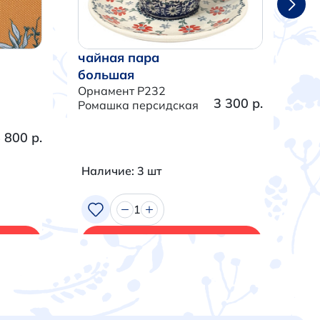
чайная пара
ча
большая
бо
Орнамент P232
Орн
3 300 р.
Ромашка персидская
Тра
 800 р.
Наличие: 3 шт
На
1
В корзину