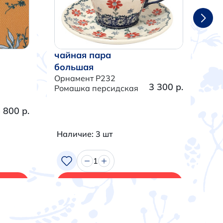
чайная пара
ча
большая
бо
Орнамент P232
Орн
3 300 р.
Ромашка персидская
Тра
 800 р.
Наличие: 3 шт
На
1
В корзину