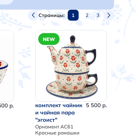
1
2
3
Страницы:
NEW
комплект чайник
5 500 р.
600 р.
и чайная пара
"эгоист"
Орнамент AC61
Красные ромашки