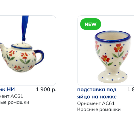
NEW
ик НИ
1 900 р.
подставка под
1 
мент AC61
яйцо на ножке
ные ромашки
Орнамент AC61
Красные ромашки