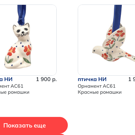
Итого:
0 р.
Продолжить покупки
Перейти в корзину
а НИ
1 900 р.
птичка НИ
1 
мент AC61
Орнамент AC61
ные ромашки
Красные ромашки
Показать еще