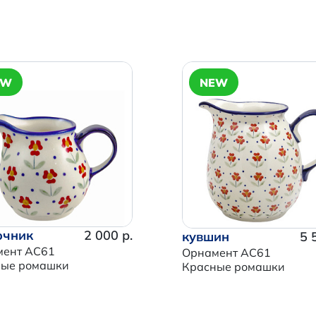
EW
NEW
очник
2 000 р.
кувшин
5 
мент AC61
Орнамент AC61
ные ромашки
Красные ромашки