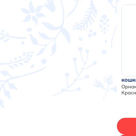
кошк
Орна
Крас