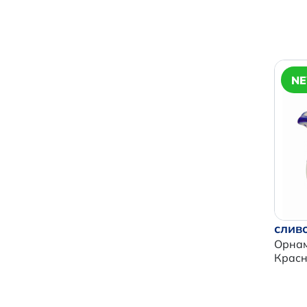
N
слив
Орна
Крас