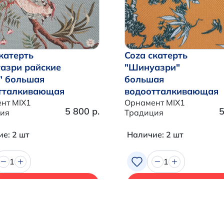
катерть
Coza скатерть
азри райские
"Шинуазри"
" большая
большая
тталкивающая
водоотталкивающая
нт MIX1
Орнамент MIX1
5 800 р.
5
ия
Традиция
е: 2 шт
Наличие: 2 шт
1
1
В корзину
В корзину