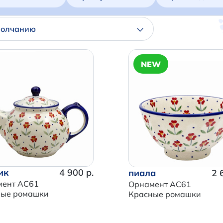
молчанию
NEW
ик
4 900 р.
пиала
2 
мент AC61
Орнамент AC61
ные ромашки
Красные ромашки