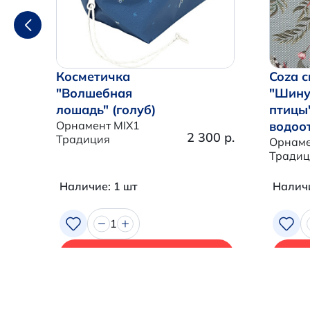
Косметичка
Coza с
"Волшебная
"Шину
лошадь" (голуб)
птицы
Орнамент MIX1
водоо
2 300 р.
Традиция
Орнаме
Традиц
Наличие: 1 шт
Наличи
1
В корзину