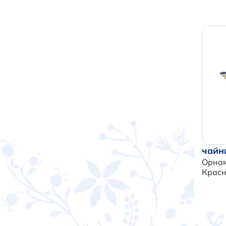
чайн
Орна
Крас