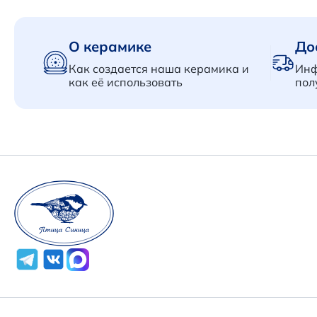
О керамике
До
Как создается наша керамика и
Инф
как её использовать
пол