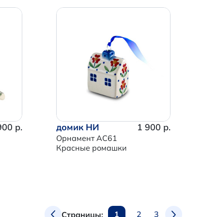
900 р.
домик НИ
1 900 р.
Орнамент AC61
Красные ромашки
1
2
3
Страницы: