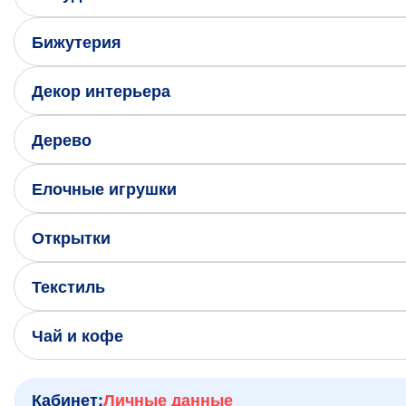
+7 (495) 680-92-00
Бижутерия
.
Написать нам в Телеграм
Декор интерьера
+7 (925) 294-91-85
,
Дерево
в MAX
Елочные игрушки
+7 (926) 702-09-76
Открытки
Наши соцсети:
Текстиль
Чай и кофе
Кабинет:
Личные данные