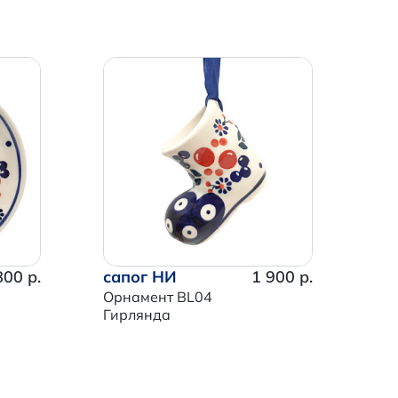
800 р.
сапог НИ
1 900 р.
Орнамент BL04
Гирлянда