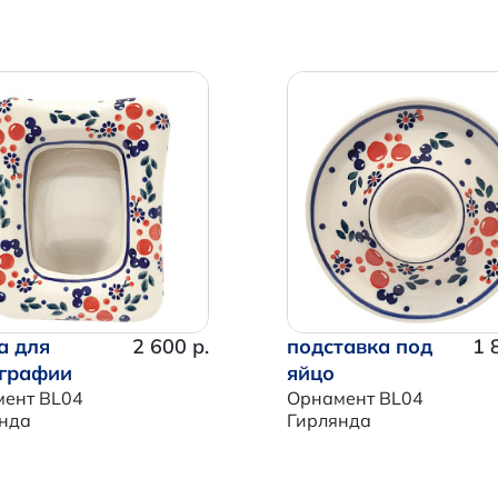
а для
2 600 р.
подставка под
1 
графии
яйцо
ент BL04
Орнамент BL04
нда
Гирлянда