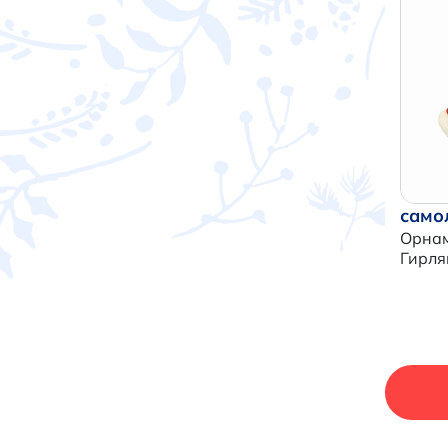
само
Орнам
Гирля