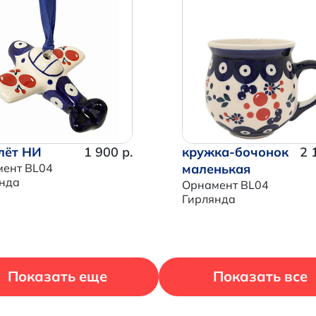
Продолжить покупки
Перейти в корзину
лёт НИ
1 900 р.
кружка-бочонок
2 
ент BL04
маленькая
нда
Орнамент BL04
Гирлянда
Показать еще
Показать все