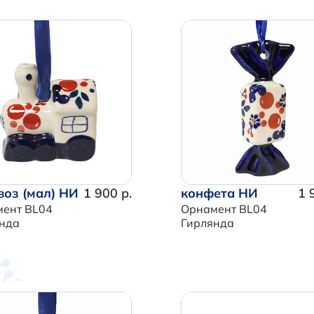
воз (мал) НИ
1 900 р.
конфета НИ
1 
ент BL04
Орнамент BL04
нда
Гирлянда
Итого:
0 р.