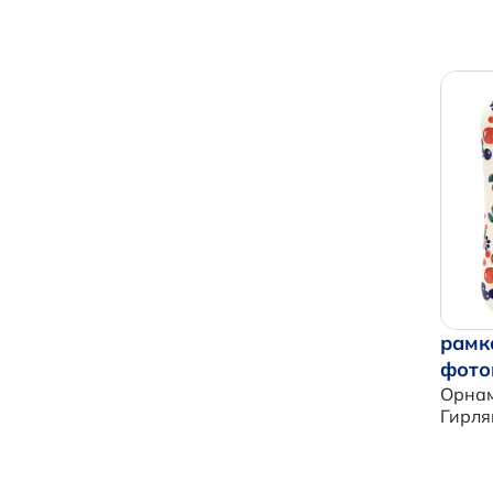
рамк
фото
Орнам
Гирля