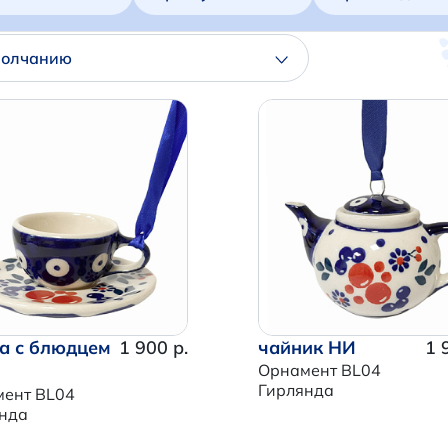
молчанию
а с блюдцем
1 900 р.
чайник НИ
1 
Орнамент BL04
Гирлянда
ент BL04
нда