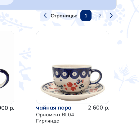
1
2
Страницы:
чайная пара
2 600 р.
900 р.
Орнамент BL04
Гирлянда