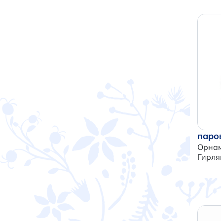
паро
Орнам
Гирля