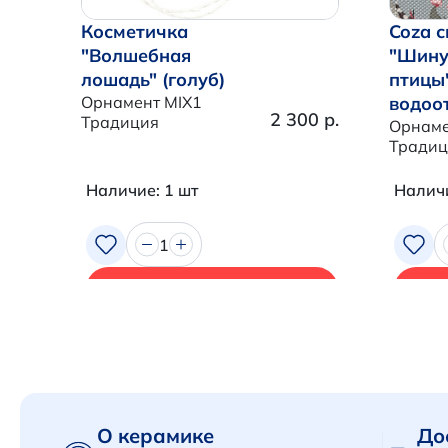
Косметичка
Coza с
"Волшебная
"Шину
лошадь" (голуб)
птицы
Орнамент MIX1
водоо
2 300 р.
Традиция
Орнаме
Традиц
Наличие: 1 шт
Наличи
1
В корзину
О керамике
До