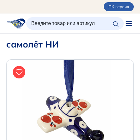
ПК версия
ИЗБРАННОЕ
ВХОД/РЕГИСТРАЦИЯ
КОРЗИНА
самолёт НИ
Каталог
Орнаменты
О керамике
Оплата и доставка
Контакты
Подарочные карты
Новинки
+7 (495) 680-44-95 /
Москва
+7 (495) 680-92-00
.