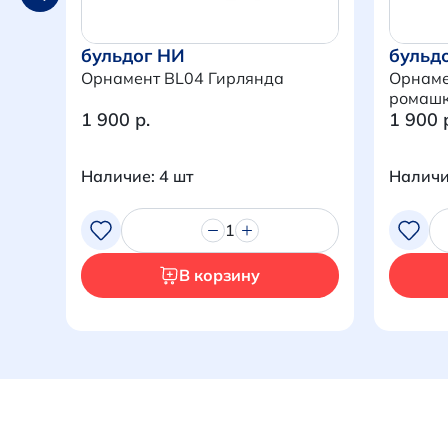
бульдог НИ
бульд
Орнамент BL04 Гирлянда
Орнаме
ромаш
1 900 р.
1 900 
Наличие: 4 шт
Наличи
1
В корзину