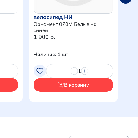
велосипед НИ
ве
и
Орнамент 070M Белые на
Орн
синем
1 900 р.
1 9
Наличие: 1 шт
Нал
1
В корзину