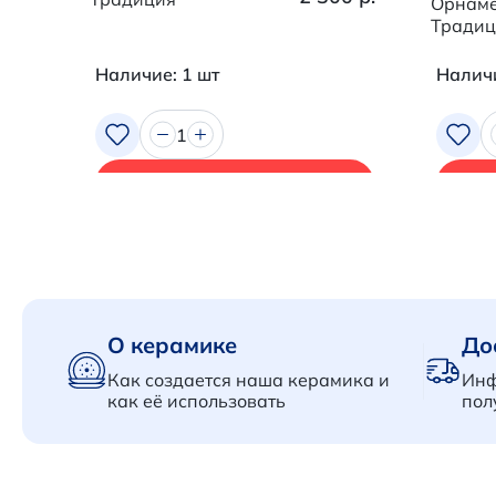
Орнаме
Традиц
Наличие: 1 шт
Наличи
1
В корзину
О керамике
До
Как создается наша керамика и
Инф
как её использовать
пол