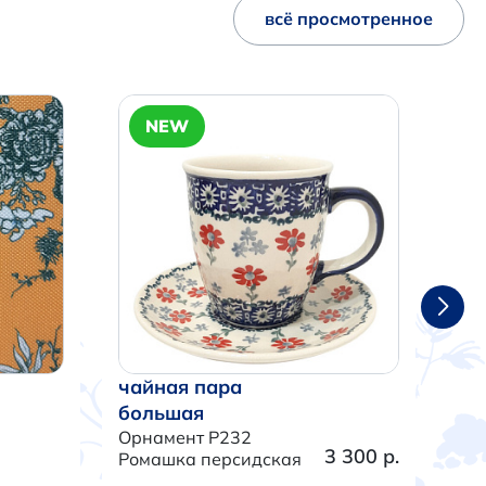
всё просмотренное
NEW
чайная пара
ча
большая
бо
Орнамент P232
Орн
3 300 р.
Ромашка персидская
Тра