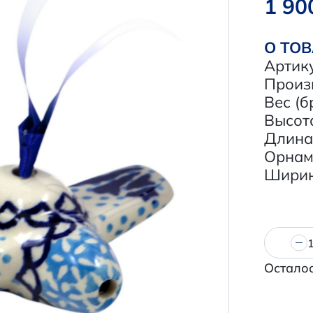
1 90
О ТО
Артик
Произ
Вес (б
Высота
Длина,
Орнам
Ширина
Осталос