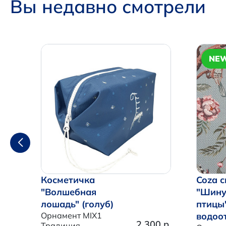
Вы недавно смотрели
NE
Косметичка
Coza с
"Волшебная
"Шину
лошадь" (голуб)
птицы
Орнамент MIX1
водоо
2 300 р.
Традиция