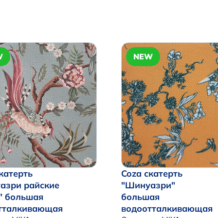
W
NEW
катерть
Coza скатерть
азри райские
"Шинуазри"
" большая
большая
тталкивающая
водоотталкивающая