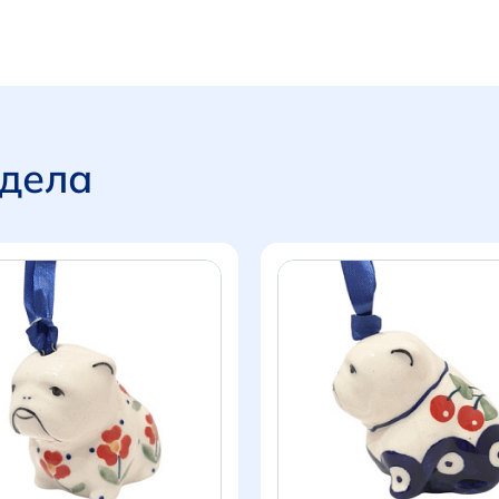
здела
Итого:
0 р.
Продолжить покупки
Перейти в корзину