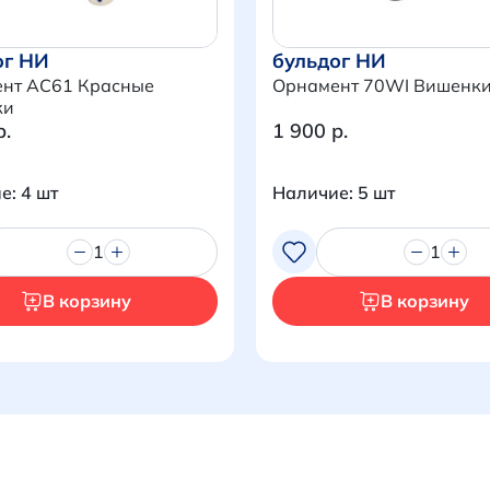
ог НИ
бульдог НИ
нт AC61 Красные
Орнамент 70WI Вишенк
ки
р.
1 900 р.
е: 4 шт
Наличие: 5 шт
1
1
В корзину
В корзину