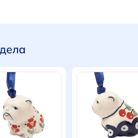
здела
Итого:
0 р.
Продолжить покупки
Перейти в корзину