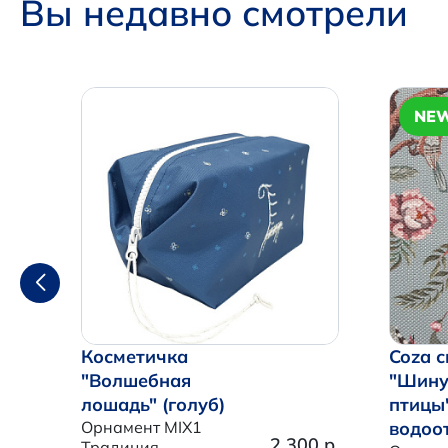
Вы недавно смотрели
NE
Косметичка
Coza с
"Волшебная
"Шину
лошадь" (голуб)
птицы
Орнамент MIX1
водоо
2 300 р.
Традиция