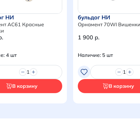
ог НИ
бульдог НИ
нт AC61 Красные
Орнамент 70WI Вишенк
ки
р.
1 900 р.
е: 4 шт
Наличие: 5 шт
1
1
В корзину
В корзину