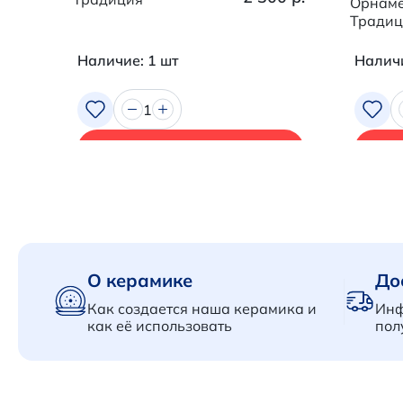
Орнаме
Традиц
Наличие: 1 шт
Наличи
1
В корзину
О керамике
До
Как создается наша керамика и
Инф
как её использовать
пол