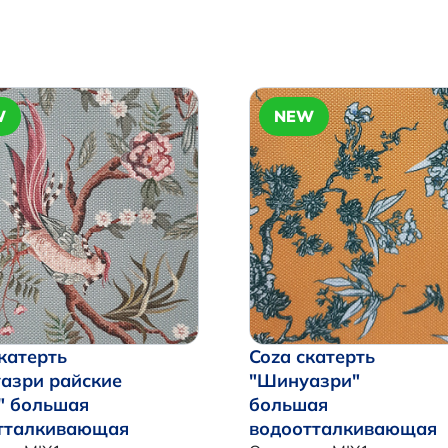
W
NEW
катерть
Coza скатерть
азри райские
"Шинуазри"
" большая
большая
тталкивающая
водоотталкивающая