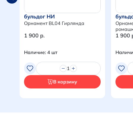
бульдог НИ
бульд
Орнамент BL04 Гирлянда
Орнаме
ромаш
1 900 р.
1 900 
Наличие: 4 шт
Наличи
1
В корзину