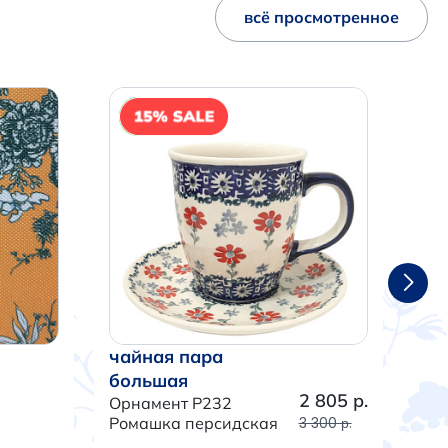
всё просмотренное
NEW
чайная пара
ча
большая
бо
2 805 р.
Орнамент P232
Орн
Ромашка персидская
3 300 р.
Тра