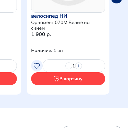
велосипед НИ
ве
и
Орнамент 070M Белые на
Орн
синем
1 900 р.
1 9
Наличие: 1 шт
Нал
1
В корзину