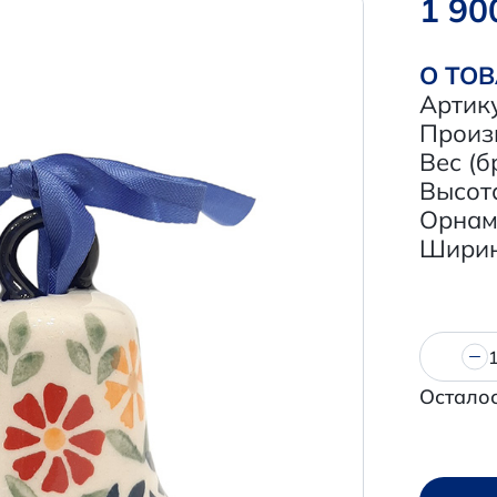
1 90
О ТО
Артик
Произ
Вес (бр
Высота
Орнам
Ширина
Осталос