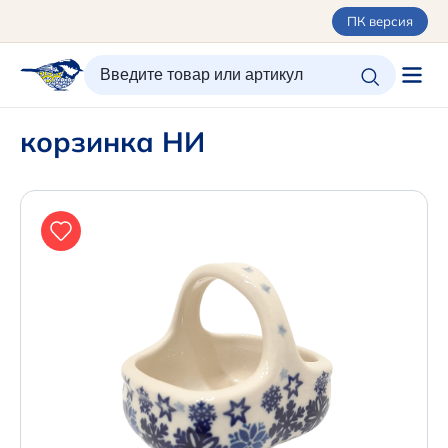
ПК версия
ИЗБРАННОЕ
ВХОД/РЕГИСТРАЦИЯ
КОРЗИНА
корзинка НИ
Каталог
Орнаменты
О керамике
Оплата и доставка
Контакты
Подарочные карты
Новинки
+7 (495) 680-44-95 /
Москва
+7 (495) 680-92-00
.