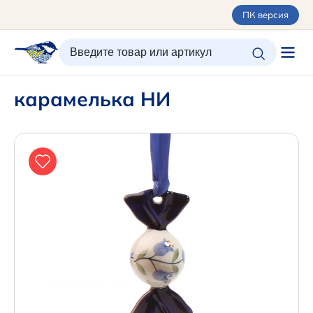
ПК версия
ИЗБРАННОЕ
ВХОД/РЕГИСТРАЦИЯ
КОРЗИНА
карамелька НИ
Каталог
Орнаменты
О керамике
Оплата и доставка
Контакты
Подарочные карты
Новинки
+7 (495) 680-44-95 /
Москва
+7 (495) 680-92-00
.