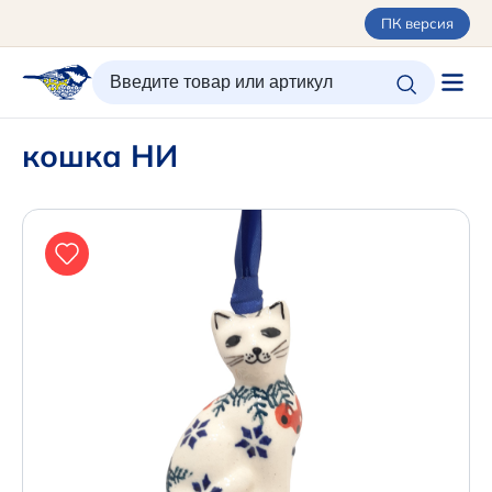
ПК версия
ИЗБРАННОЕ
ВХОД/РЕГИСТРАЦИЯ
КОРЗИНА
кошка НИ
Каталог
Орнаменты
О керамике
Оплата и доставка
Контакты
Подарочные карты
Новинки
+7 (495) 680-44-95 /
Москва
+7 (495) 680-92-00
.