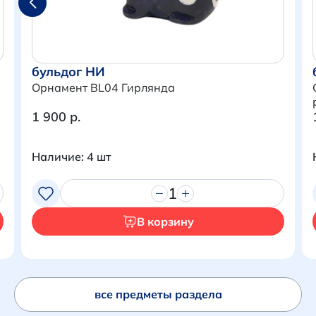
бульдог НИ
Орнамент BL04 Гирлянда
1 900 р.
Наличие: 4 шт
1
Итого:
0 р.
В корзину
Продолжить покупки
Перейти в корзину
все предметы раздела