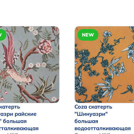
W
NEW
катерть
Coza скатерть
азри райские
"Шинуазри"
" большая
большая
тталкивающая
водоотталкивающая