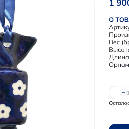
1 90
О ТО
Артик
Произ
Вес (б
Высота
Длина,
Орнам
Осталос