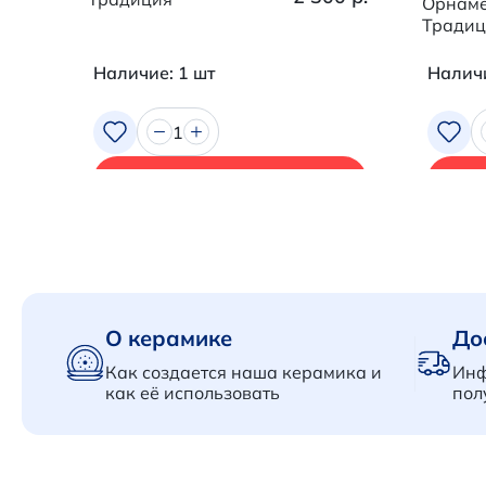
Орнаме
Традиц
Наличие: 1 шт
Наличи
1
В корзину
О керамике
До
Как создается наша керамика и
Инф
как её использовать
пол