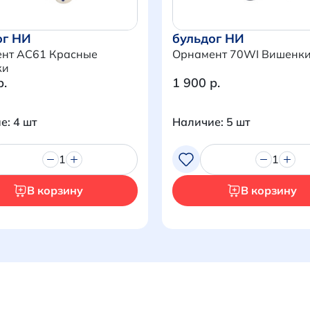
ог НИ
бульдог НИ
нт AC61 Красные
Орнамент 70WI Вишенк
ки
р.
1 900 р.
е: 4 шт
Наличие: 5 шт
1
1
В корзину
В корзину