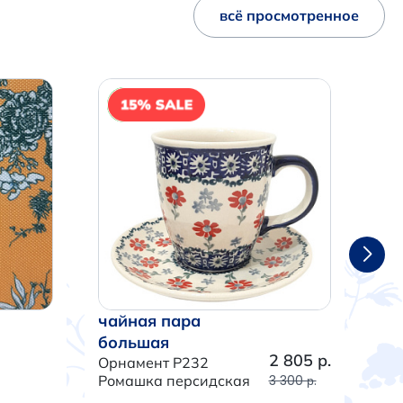
всё просмотренное
NEW
чайная пара
ча
большая
бо
2 805 р.
Орнамент P232
Орн
Ромашка персидская
3 300 р.
Тра