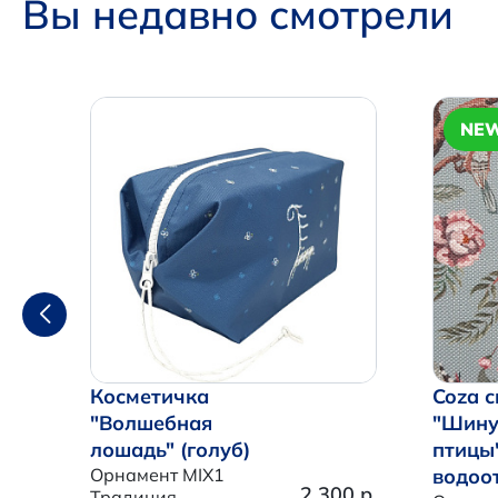
Вы недавно смотрели
NE
Косметичка
Coza с
"Волшебная
"Шину
лошадь" (голуб)
птицы
Орнамент MIX1
водоо
2 300 р.
Традиция