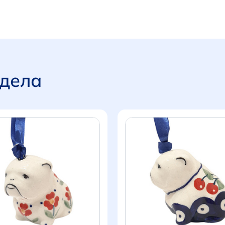
здела
Итого:
0 р.
Продолжить покупки
Перейти в корзину