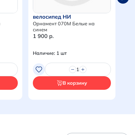
велосипед НИ
ве
и
Орнамент 070M Белые на
Орн
синем
1 900 р.
1 9
Наличие: 1 шт
Нал
1
В корзину