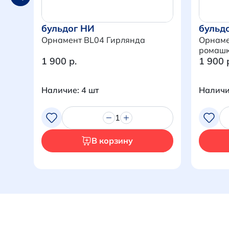
бульдог НИ
бульд
Орнамент BL04 Гирлянда
Орнаме
ромаш
1 900 р.
1 900 
Наличие: 4 шт
Наличи
1
В корзину