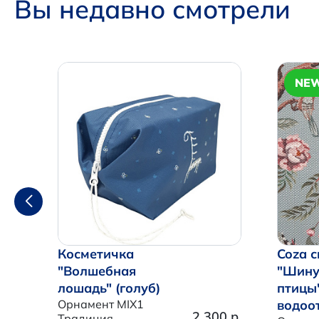
Вы недавно смотрели
NE
Косметичка
Coza с
"Волшебная
"Шину
лошадь" (голуб)
птицы
Орнамент MIX1
водоо
2 300 р.
Традиция