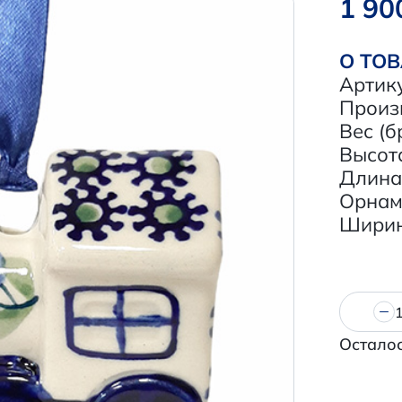
1 90
О ТО
Артик
Произ
Вес (бр
Высота
Длина,
Орнам
Ширина
Осталос