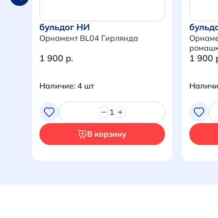
бульдог НИ
бульд
Орнамент BL04 Гирлянда
Орнаме
ромаш
1 900 р.
1 900 
Наличие: 4 шт
Наличи
1
В корзину