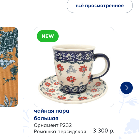
всё просмотренное
NEW
чайная пара
ча
большая
бо
Орнамент P232
Орн
3 300 р.
Ромашка персидская
Тра