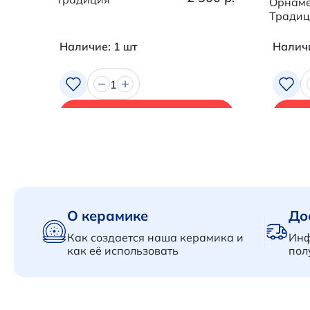
Орнаме
Традиц
Наличие: 1 шт
Наличи
1
В корзину
О керамике
До
Как создается наша керамика и
Инф
как её использовать
пол