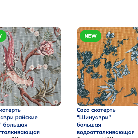
W
NEW
катерть
Coza скатерть
азри райские
"Шинуазри"
" большая
большая
тталкивающая
водоотталкивающая