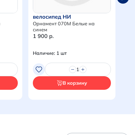
велосипед НИ
ве
и
Орнамент 070M Белые на
Орн
синем
1 900 р.
1 9
Наличие: 1 шт
Нал
1
В корзину