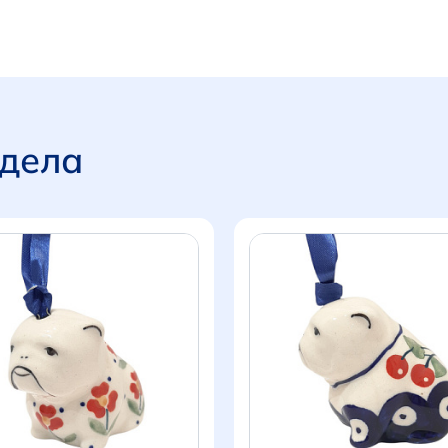
здела
Итого:
0 р.
Продолжить покупки
Перейти в корзину