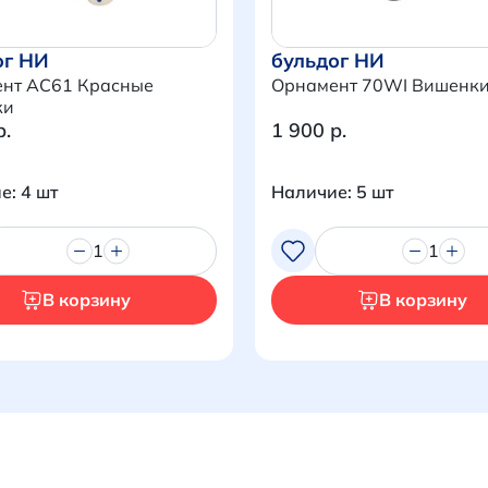
ог НИ
бульдог НИ
нт AC61 Красные
Орнамент 70WI Вишенк
ки
р.
1 900 р.
е: 4 шт
Наличие: 5 шт
1
1
В корзину
В корзину