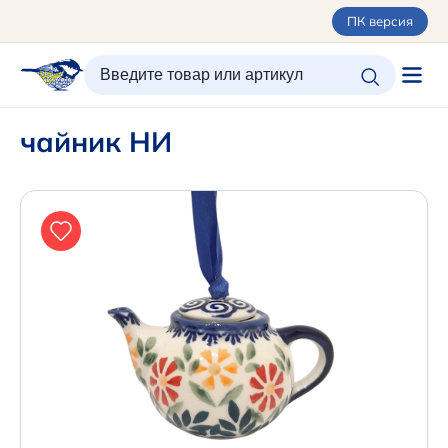
ПК версия
ИЗБРАННОЕ
ВХОД/РЕГИСТРАЦИЯ
КОРЗИНА
чайник НИ
Каталог
Орнаменты
О керамике
Оплата и доставка
Контакты
Подарочные карты
Новинки
+7 (495) 680-44-95 /
Москва
+7 (495) 680-92-00
.