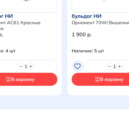
ог НИ
бульдог НИ
нт AC61 Красные
Орнамент 70WI Вишенк
ки
р.
1 900 р.
е: 4 шт
Наличие: 5 шт
1
1
В корзину
В корзину