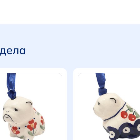
здела
Итого:
0 р.
Продолжить покупки
Перейти в корзину