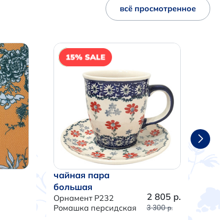
всё просмотренное
NEW
чайная пара
ча
большая
бо
2 805 р.
Орнамент P232
Орн
Ромашка персидская
3 300 р.
Тра