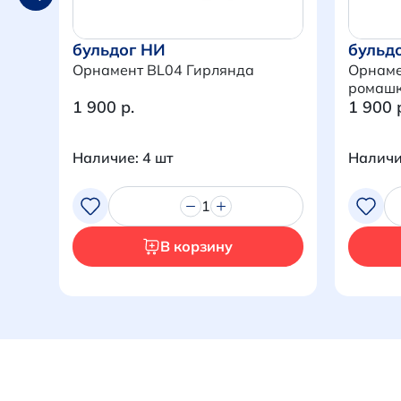
бульдог НИ
бульд
Орнамент BL04 Гирлянда
Орнаме
ромаш
1 900 р.
1 900 
Наличие: 4 шт
Наличи
1
В корзину