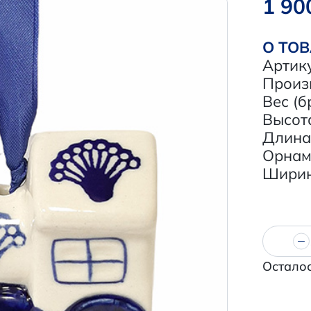
1 90
О ТО
Артик
Произ
Вес (бр
Высота
Длина,
Орнам
Ширина
Осталос