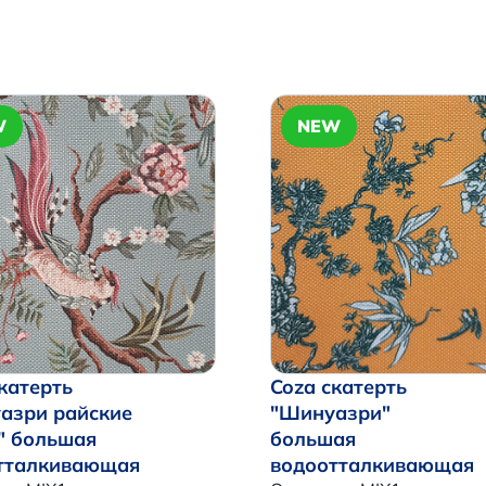
W
NEW
катерть
Coza скатерть
азри райские
"Шинуазри"
" большая
большая
тталкивающая
водоотталкивающая