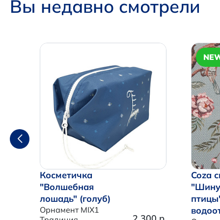
Вы недавно смотрели
NE
Косметичка
Coza с
"Волшебная
"Шину
лошадь" (голуб)
птицы
Орнамент MIX1
водоо
2 300 р.
Традиция