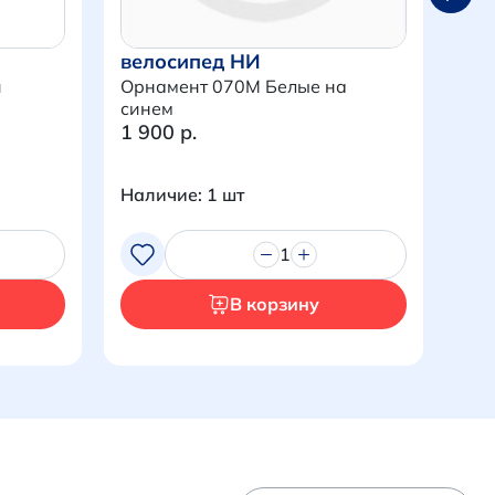
велосипед НИ
ве
и
Орнамент 070M Белые на
Орн
синем
1 900 р.
1 9
Наличие: 1 шт
Нал
1
В корзину