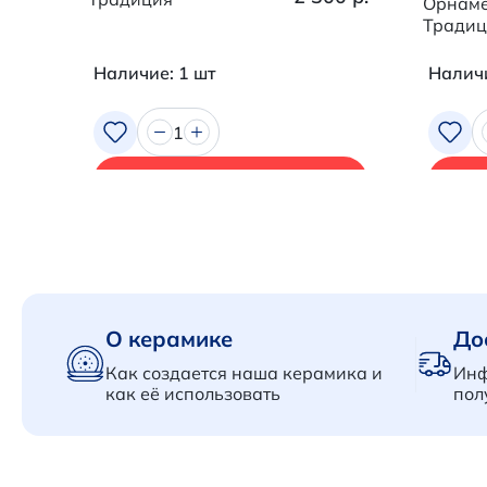
Орнаме
Традиц
Наличие: 1 шт
Наличи
1
В корзину
О керамике
До
Как создается наша керамика и
Инф
как её использовать
пол