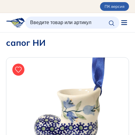
ПК версия
ИЗБРАННОЕ
ВХОД/РЕГИСТРАЦИЯ
КОРЗИНА
сапог НИ
Каталог
Орнаменты
О керамике
Оплата и доставка
Контакты
Подарочные карты
SALE
Новинки
+7 (495) 680-44-95 /
Москва