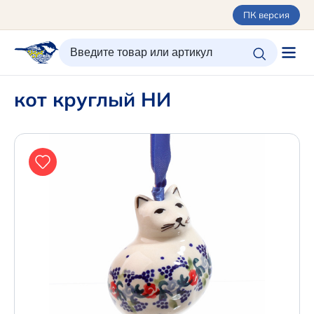
ПК версия
ИЗБРАННОЕ
ВХОД/РЕГИСТРАЦИЯ
КОРЗИНА
кот круглый НИ
Каталог
Орнаменты
О керамике
Оплата и доставка
Контакты
Подарочные карты
Новинки
+7 (495) 680-44-95 /
Москва
+7 (495) 680-92-00
.