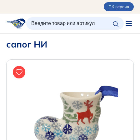
ПК версия
ИЗБРАННОЕ
ВХОД/РЕГИСТРАЦИЯ
КОРЗИНА
сапог НИ
Каталог
Орнаменты
О керамике
Оплата и доставка
Контакты
Подарочные карты
Новинки
+7 (495) 680-44-95 /
Москва
+7 (495) 680-92-00
.