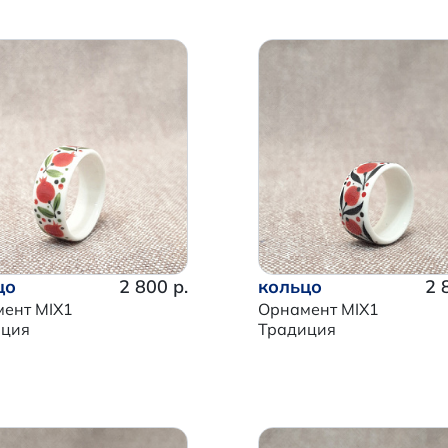
цо
2 800 р.
кольцо
2 
ент MIX1
Орнамент MIX1
иция
Традиция