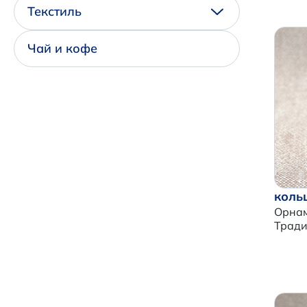
Текстиль
Чай и кофе
коль
Орнам
Трад