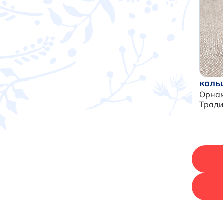
коль
Орнам
Трад