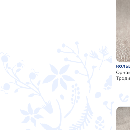
коль
Орнам
Трад