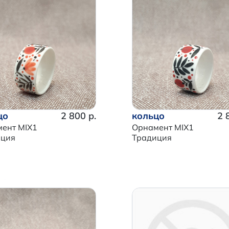
цо
2 800 р.
кольцо
2 
ент MIX1
Орнамент MIX1
иция
Традиция
Итого:
0 р.