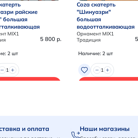
катерть
Coza скатерть
азри райские
"Шинуазри"
" большая
большая
тталкивающая
водоотталкивающая
нт MIX1
Орнамент MIX1
5 800 р.
5
ия
Традиция
е: 2 шт
Наличие: 2 шт
1
1
В корзину
В корзину
ставка и оплата
Наши магазины