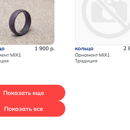
Продолжить покупки
Перейти в корзину
цо
1 900 р.
кольцо
2 
ент MIX1
Орнамент MIX1
иция
Традиция
Показать еще
Показать все