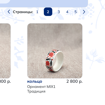
1
2
3
4
5
Страницы:
800 р.
кольцо
2 800 р.
Орнамент MIX1
Традиция