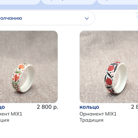
молчанию
цо
2 800 р.
кольцо
2 
ент MIX1
Орнамент MIX1
иция
Традиция