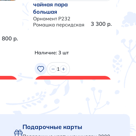
чайная пара
ча
большая
бо
Орнамент P232
Орн
3 300 р.
Ромашка персидская
Тра
 800 р.
Наличие: 3 шт
На
1
В корзину
Подарочные карты