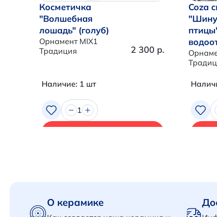
Косметичка
Coza с
"Волшебная
"Шину
лошадь" (голуб)
птицы
Орнамент MIX1
водоо
2 300 р.
Традиция
Орнаме
Традиц
Наличие: 1 шт
Наличи
1
В корзину
О керамике
До