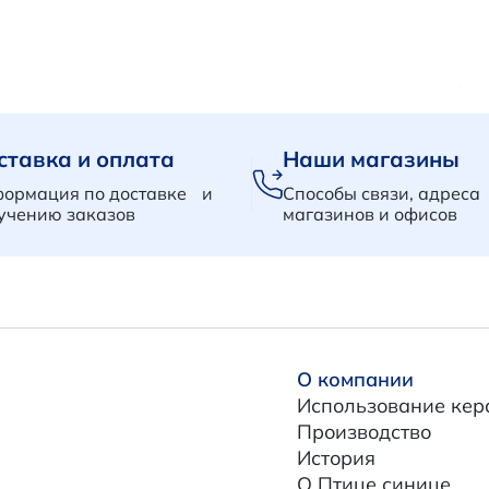
В корзину
В корзину
ставка и оплата
Наши магазины
ормация по доставке и
Способы связи, адреса
учению заказов
магазинов и офисов
О компании
Использование кер
Производство
История
О Птице синице