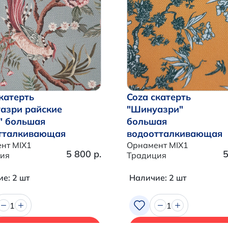
катерть
Coza скатерть
азри райские
"Шинуазри"
" большая
большая
тталкивающая
водоотталкивающая
нт MIX1
Орнамент MIX1
5 800 р.
5
ия
Традиция
е: 2 шт
Наличие: 2 шт
1
1