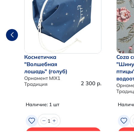
Косметичка
Coza с
"Волшебная
"Шину
лошадь" (голуб)
птицы
Орнамент MIX1
водоо
2 300 р.
Традиция
Орнаме
Традиц
Наличие: 1 шт
Наличи
1