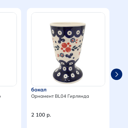
бокал
бок
ю
Орнамент BL04 Гирлянда
ст
Орн
2 100 р.
6 9