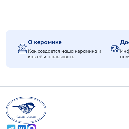
В корзину
О керамике
До
Как создается наша керамика и
Инф
как её использовать
пол