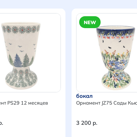
NEW
бокал
нт PS29 12 месяцев
Орнамент JZ75 Сады Кь
р.
3 200 р.