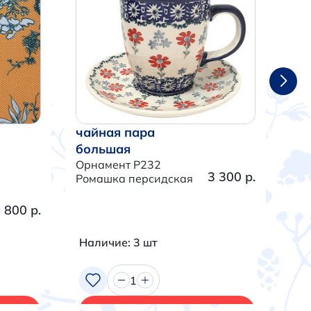
чайная пара
ча
большая
бо
Орнамент P232
Орн
3 300 р.
Ромашка персидская
Тра
 800 р.
Наличие: 3 шт
На
1