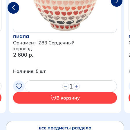
Написать нам в Телеграм
+7 (925) 294-91-85
,
в MAX
пиала
+7 (926) 702-09-76
Орнамент JZ83 Сердечный
хоровод
2 600 р.
Наши соцсети:
Наличие: 5 шт
1
В корзину
все предметы раздела