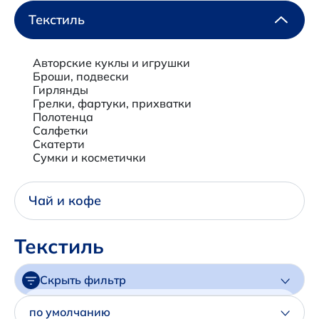
Написать нам в Телеграм
Текстиль
+7 (925) 294-91-85
,
Авторские куклы и игрушки
в MAX
Броши, подвески
Гирлянды
+7 (926) 702-09-76
Грелки, фартуки, прихватки
Полотенца
Салфетки
Наши соцсети:
Скатерти
Сумки и косметички
Чай и кофе
Текстиль
Скрыть фильтр
Цена
по умолчанию