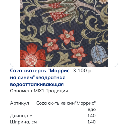
Coza скатерть "Моррис
3 100 р.
на синем"квадратная
водоотталкивающая
Орнамент MIX1 Традиция
Артикул
Coza ск-ть кв син"Моррис"
вдо
Длина, см
140
Ширина, см
140