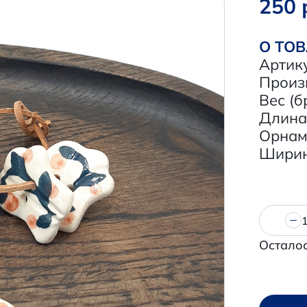
250 
О ТО
Артику
Произ
Вес (б
Длина,
Орнам
Ширина
Осталос