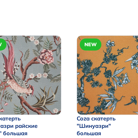
W
NEW
катерть
Coza скатерть
азри райские
"Шинуазри"
" большая
большая