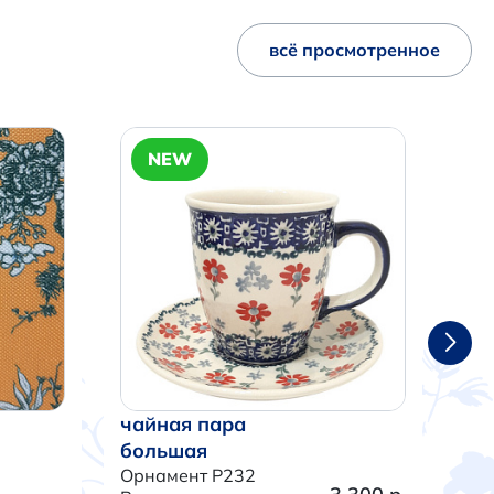
всё просмотренное
NEW
чайная пара
ча
большая
бо
Орнамент P232
Орн