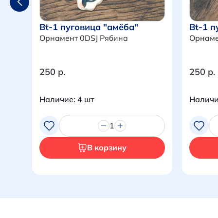
Bt-1 пуговица "амёба"
Bt-1 п
Орнамент 0DSJ Рябина
Орнаме
250 р.
250 р.
Наличие: 4 шт
Наличи
1
В корзину