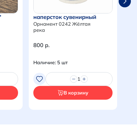
"
на
наперсток сувенирный
Орн
Орнамент 0242 Жёлтая
река
800 р.
800
Наличие: 5 шт
Нал
1
В корзину