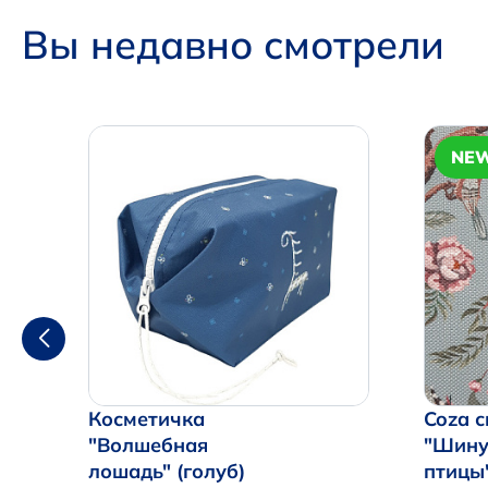
Вы недавно смотрели
NE
Косметичка
Coza с
"Волшебная
"Шину
лошадь" (голуб)
птицы