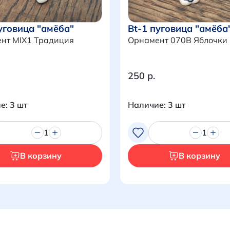
уговица "амёба"
Bt-1 пуговица "амёба
нт MIX1 Традиция
Орнамент 070B Яблочки
250 р.
е: 3 шт
Наличие: 3 шт
1
1
В корзину
В корзину