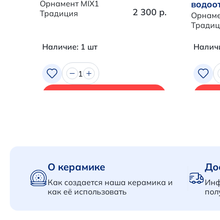
Орнамент MIX1
водоо
2 300 р.
Традиция
Орнаме
Традиц
Наличие: 1 шт
Наличи
1
В корзину
О керамике
До
Как создается наша керамика и
Инф
как её использовать
пол