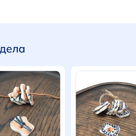
здела
Итого:
0 р.
Продолжить покупки
Перейти в корзину