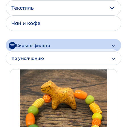
Написать нам в Телеграм
Текстиль
+7 (925) 294-91-85
Чай и кофе
,
в MAX
+7 (926) 702-09-76
Скрыть фильтр
Наши соцсети:
Цена
по умолчанию
Артикул
Производитель