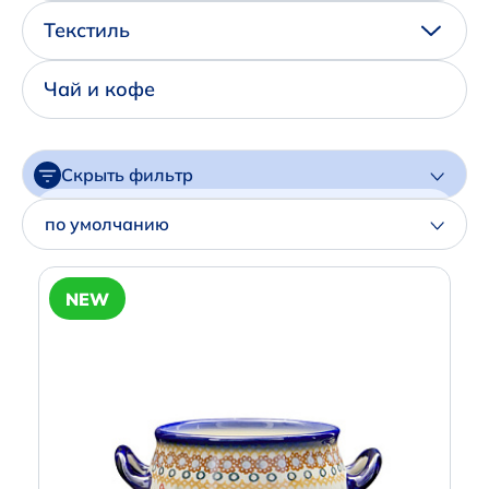
Написать нам в Телеграм
Текстиль
+7 (925) 294-91-85
Чай и кофе
,
в MAX
+7 (926) 702-09-76
Скрыть фильтр
Наши соцсети:
Цена
по умолчанию
Артикул
NEW
Производитель