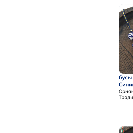
бусы
Сини
Орнам
Трад