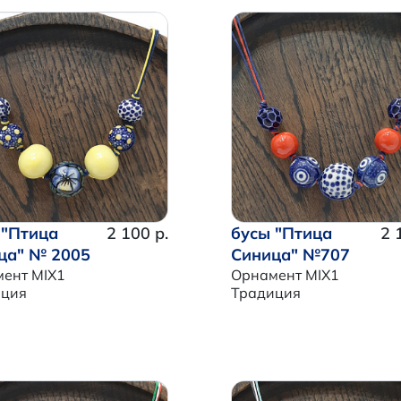
 "Птица
2 100 р.
бусы "Птица
2 
ца" № 2005
Синица" №707
ент MIX1
Орнамент MIX1
иция
Традиция