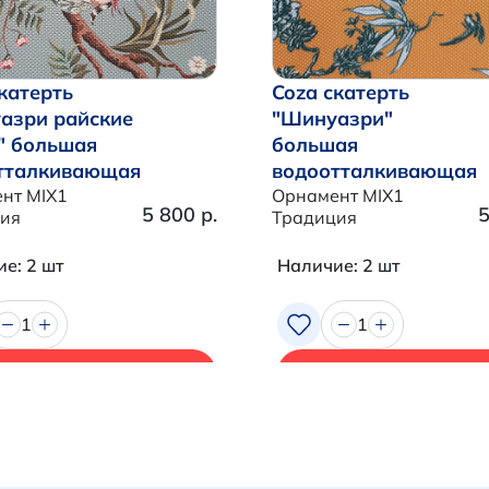
катерть
Coza скатерть
азри райские
"Шинуазри"
" большая
большая
тталкивающая
водоотталкивающая
нт MIX1
Орнамент MIX1
5 800 р.
5
ия
Традиция
е: 2 шт
Наличие: 2 шт
1
1
В корзину
В корзину