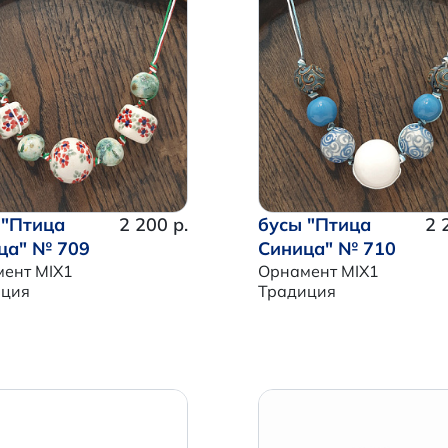
 "Птица
2 200 р.
бусы "Птица
2 
ца" № 709
Синица" № 710
ент MIX1
Орнамент MIX1
иция
Традиция