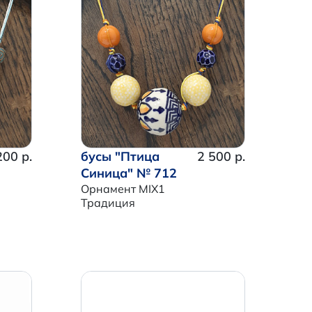
200 р.
бусы "Птица
2 500 р.
Синица" № 712
Орнамент MIX1
Традиция