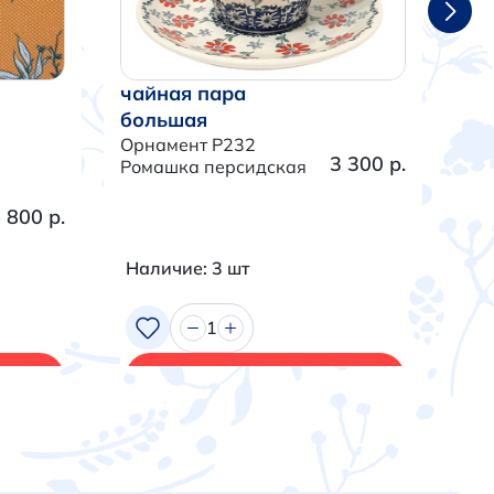
чайная пара
ча
большая
бо
Орнамент P232
Орн
3 300 р.
Ромашка персидская
Тра
 800 р.
Наличие: 3 шт
На
1
В корзину