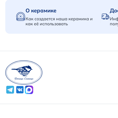
О керамике
До
Как создается наша керамика и
Инф
как её использовать
пол