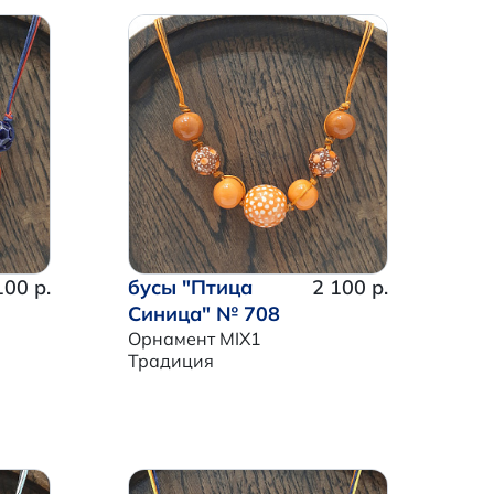
100 р.
бусы "Птица
2 100 р.
Синица" № 708
Орнамент MIX1
Традиция