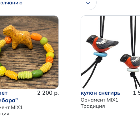
молчанию
лет
2 200 р.
кулон снегирь
1 
ибара"
Орнамент MIX1
Традиция
ент MIX1
иция