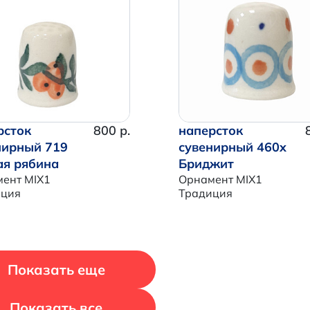
Итого:
0 р.
Продолжить покупки
Перейти в корзину
рсток
800 р.
наперсток
нирный 719
сувенирный 460x
ая рябина
Бриджит
ент MIX1
Орнамент MIX1
иция
Традиция
Показать еще
Показать все