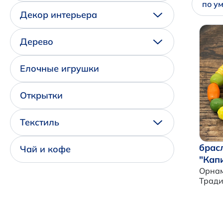
по у
Декор интерьера
Дерево
Елочные игрушки
Открытки
Текстиль
брас
Чай и кофе
"Кап
Орнам
Трад