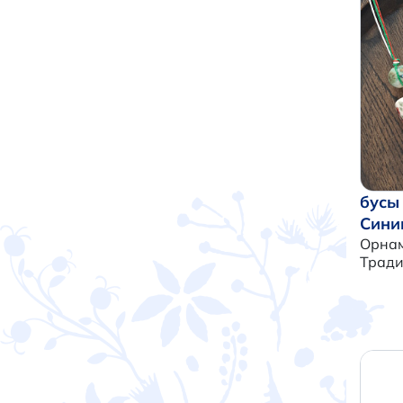
бусы
Сини
Орнам
Трад