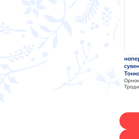
напе
суве
Тонк
Орнам
Трад