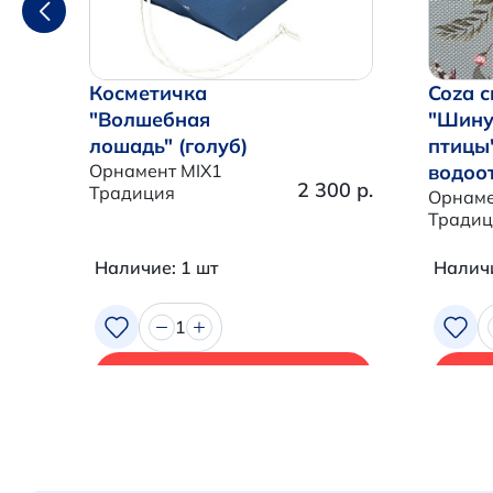
Косметичка
Coza с
"Волшебная
"Шину
лошадь" (голуб)
птицы
Орнамент MIX1
водоо
2 300 р.
Традиция
Орнаме
Традиц
Наличие: 1 шт
Наличи
1
В корзину