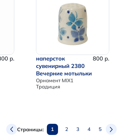
800 р.
наперсток
800 р.
сувенирный 2380
Вечерние мотыльки
Орнамент MIX1
Традиция
1
2
3
4
5
Страницы: