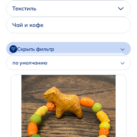
Написать нам в Телеграм
Текстиль
+7 (925) 294-91-85
Чай и кофе
,
в MAX
+7 (926) 702-09-76
Скрыть фильтр
Наши соцсети:
Цена
по умолчанию
Артикул
Производитель