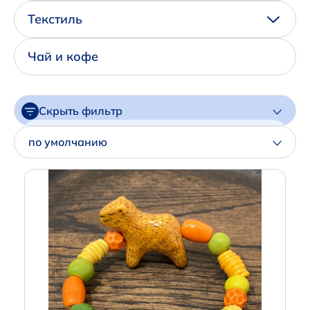
Написать нам в Телеграм
Текстиль
+7 (925) 294-91-85
Чай и кофе
,
в MAX
+7 (926) 702-09-76
Скрыть фильтр
Наши соцсети:
Цена
по умолчанию
Артикул
Производитель