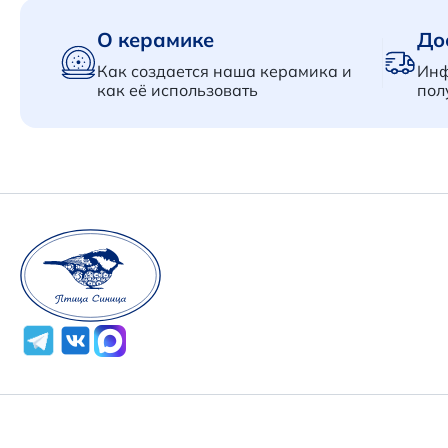
О керамике
До
Как создается наша керамика и
Инф
как её использовать
пол