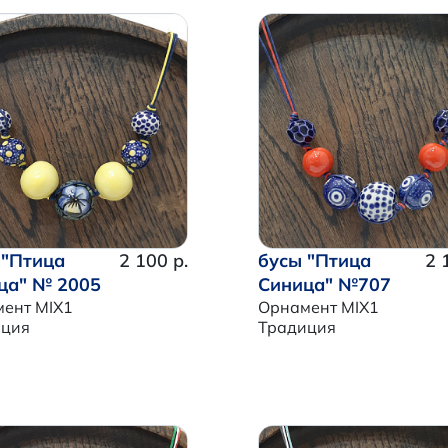
 "Птица
2 100 р.
бусы "Птица
2 
ца" № 2005
Синица" №707
ент MIX1
Орнамент MIX1
иция
Традиция