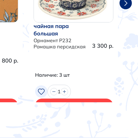
чайная пара
ча
большая
бо
Орнамент P232
Орн
3 300 р.
Ромашка персидская
Тра
 800 р.
Наличие: 3 шт
На
1
В корзину