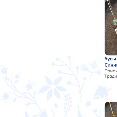
бусы
Сини
Орнам
Трад