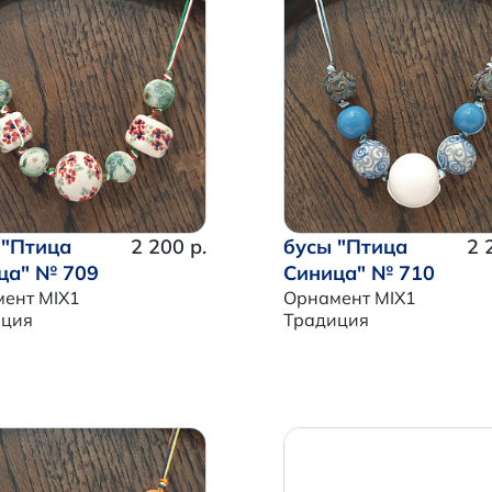
 "Птица
2 200 р.
бусы "Птица
2 
ца" № 709
Синица" № 710
ент MIX1
Орнамент MIX1
иция
Традиция