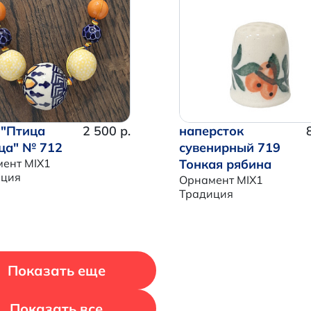
Итого:
0 р.
Продолжить покупки
Перейти в корзину
 "Птица
2 500 р.
наперсток
ца" № 712
сувенирный 719
ент MIX1
Тонкая рябина
иция
Орнамент MIX1
Традиция
Показать еще
Показать все