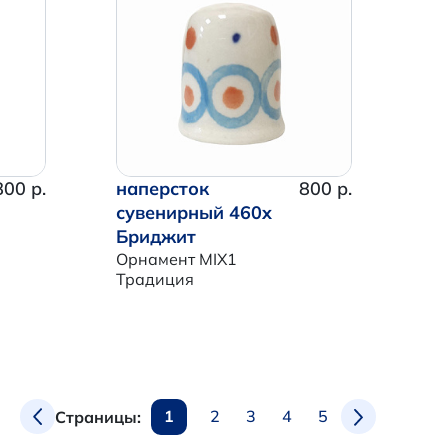
800 р.
наперсток
800 р.
сувенирный 460x
Бриджит
Орнамент MIX1
Традиция
1
2
3
4
5
Страницы: