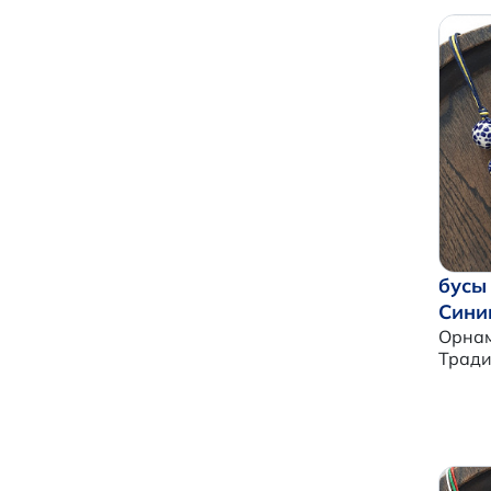
бусы
Сини
Орнам
Трад