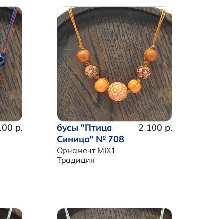
100 р.
бусы "Птица
2 100 р.
Синица" № 708
Орнамент MIX1
Традиция