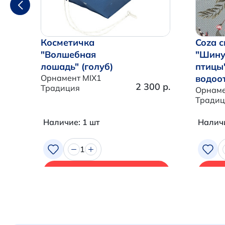
Косметичка
Coza с
"Волшебная
"Шину
лошадь" (голуб)
птицы
Орнамент MIX1
водоо
2 300 р.
Традиция
Орнаме
Традиц
Наличие: 1 шт
Наличи
1
В корзину