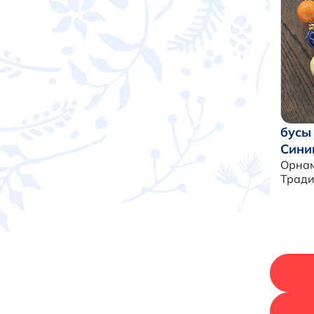
бусы
Сини
Орнам
Трад