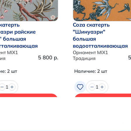
катерть
Coza скатерть
азри райские
"Шинуазри"
" большая
большая
тталкивающая
водоотталкивающая
нт MIX1
Орнамент MIX1
5 800 р.
5
ия
Традиция
е: 2 шт
Наличие: 2 шт
1
1
В корзину
В корзину