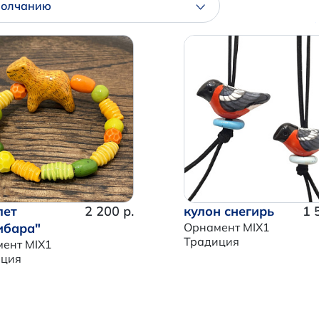
молчанию
лет
2 200 р.
кулон снегирь
1 
ибара"
Орнамент MIX1
Традиция
ент MIX1
иция