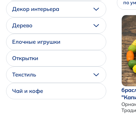
по у
Декор интерьера
Дерево
Елочные игрушки
Открытки
Текстиль
брас
Чай и кофе
"Кап
Орнам
Трад