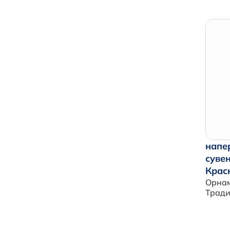
напе
суве
Крас
Орнам
Трад