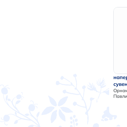
напе
суве
Орнам
Павл