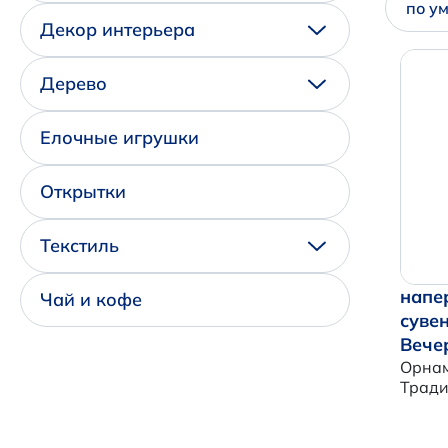
по у
Декор интерьера
Дерево
Елочные игрушки
Открытки
Текстиль
напе
Чай и кофе
суве
Вече
Орнам
Трад