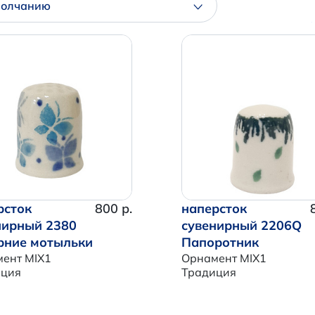
молчанию
рсток
800 р.
наперсток
нирный 2380
сувенирный 2206Q
рние мотыльки
Папоротник
ент MIX1
Орнамент MIX1
иция
Традиция