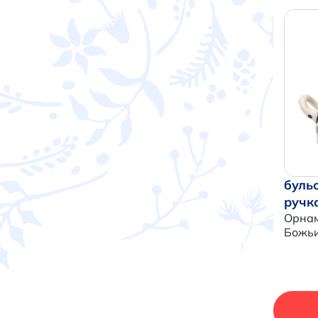
буль
ручк
Орнам
Божьи