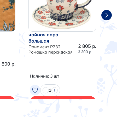
чайная пара
ча
большая
бо
2 805 р.
Орнамент P232
Орн
Ромашка персидская
3 300 р.
Тра
 800 р.
Наличие: 3 шт
На
1
В корзину