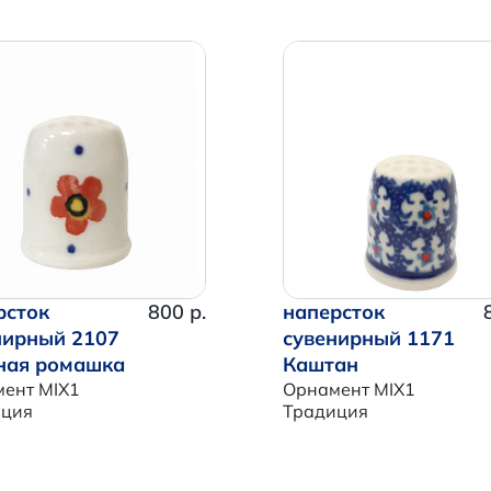
рсток
800 р.
наперсток
нирный 2107
сувенирный 1171
ная ромашка
Каштан
ент MIX1
Орнамент MIX1
иция
Традиция