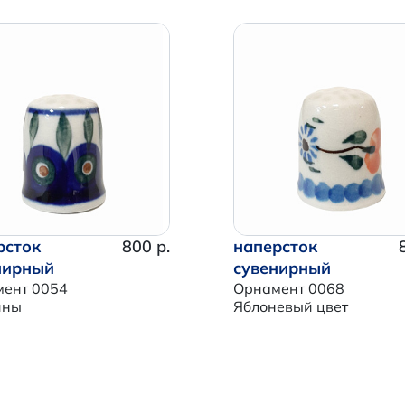
рсток
800 р.
наперсток
нирный
сувенирный
ент 0054
Орнамент 0068
ины
Яблоневый цвет