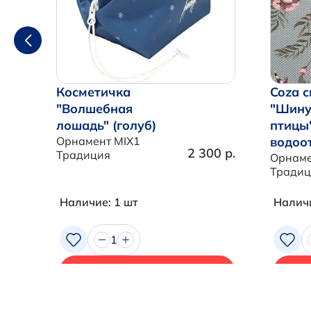
Косметичка
Coza с
"Волшебная
"Шину
лошадь" (голуб)
птицы
Орнамент MIX1
водоо
2 300 р.
Традиция
Орнаме
Традиц
Наличие: 1 шт
Наличи
1
В корзину