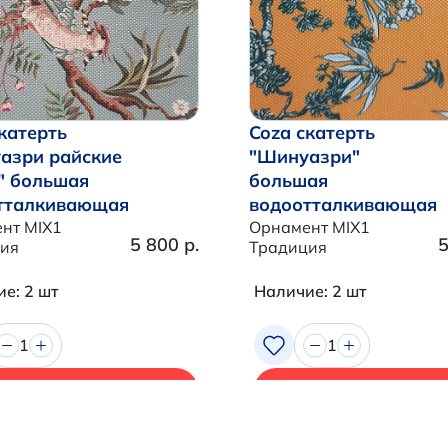
катерть
Coza скатерть
азри райские
"Шинуазри"
" большая
большая
тталкивающая
водоотталкивающая
нт MIX1
Орнамент MIX1
5 800 р.
5
ия
Традиция
е: 2 шт
Наличие: 2 шт
1
1
В корзину
В корзину