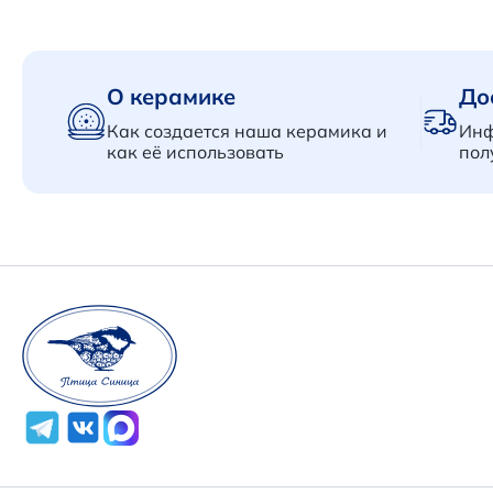
О керамике
До
Как создается наша керамика и
Инф
как её использовать
пол