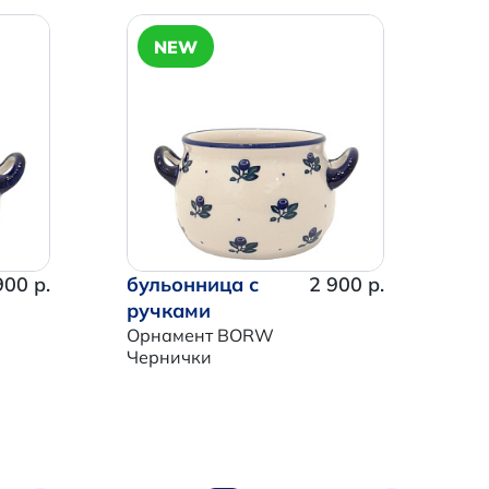
NEW
900 р.
бульонница с
2 900 р.
ручками
Орнамент BORW
Чернички