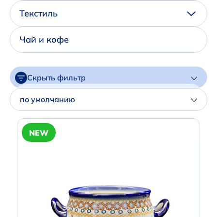
Написать нам в Телеграм
Текстиль
+7 (925) 294-91-85
Чай и кофе
,
в MAX
+7 (926) 702-09-76
Скрыть фильтр
Наши соцсети:
Цена
по умолчанию
Артикул
NEW
Производитель