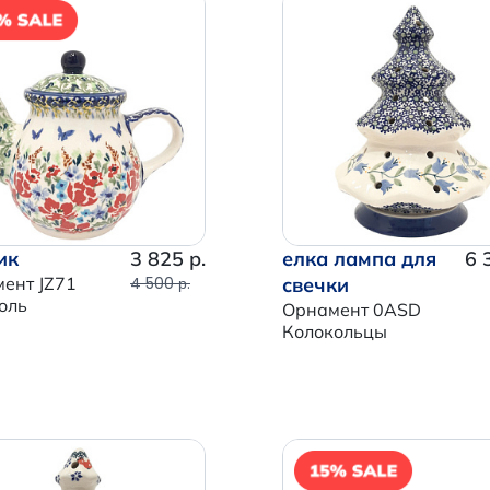
EW
ик
3 825 р.
елка лампа для
6 
ент JZ71
4 500 р.
свечки
оль
Орнамент 0ASD
Колокольцы