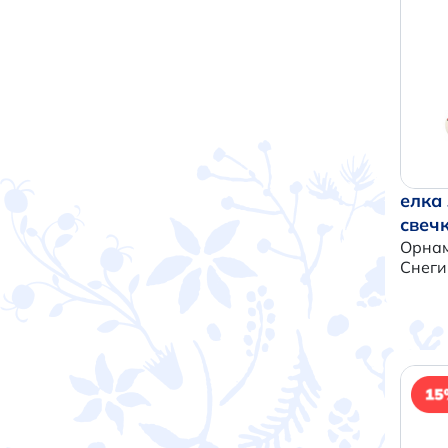
елка
свеч
Орнам
Снеги