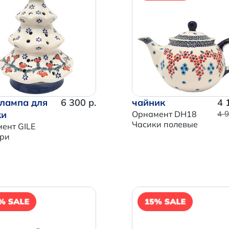
 лампа для
6 300 р.
чайник
4 
ки
Орнамент DH18
4 9
Часики полевые
ент GILE
ри
Итого:
0 р.