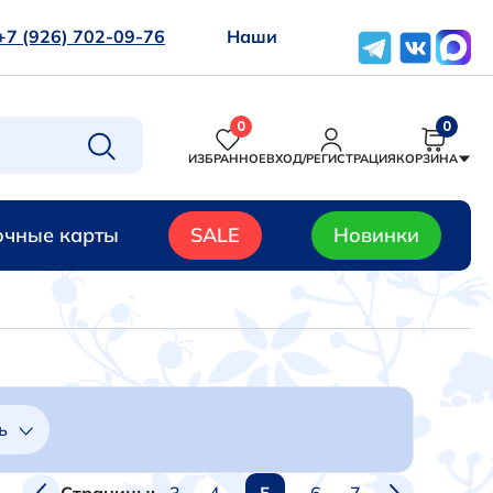
+7 (926) 702-09-76
Наши
0
0
ИЗБРАННОЕ
ВХОД/РЕГИСТРАЦИЯ
КОРЗИНА
чные карты
SALE
Новинки
ь
3
4
5
6
7