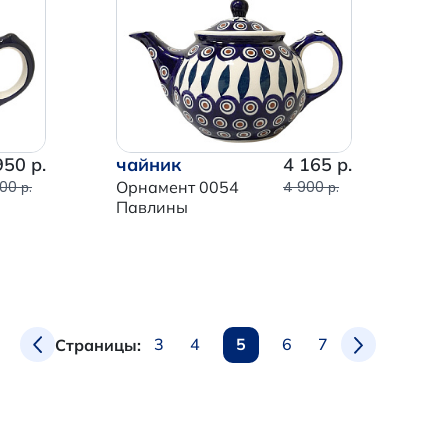
950 р.
чайник
4 165 р.
00 р.
Орнамент 0054
4 900 р.
Павлины
3
4
5
6
7
Страницы: