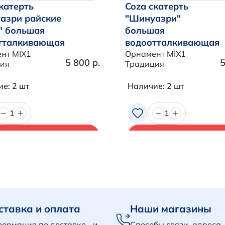
катерть
Coza скатерть
азри райские
"Шинуазри"
" большая
большая
тталкивающая
водоотталкивающая
нт MIX1
Орнамент MIX1
5 800 р.
5
ия
Традиция
е: 2 шт
Наличие: 2 шт
1
1
В корзину
В корзину
ставка и оплата
Наши магазины
ормация по доставке и
Способы связи, адреса