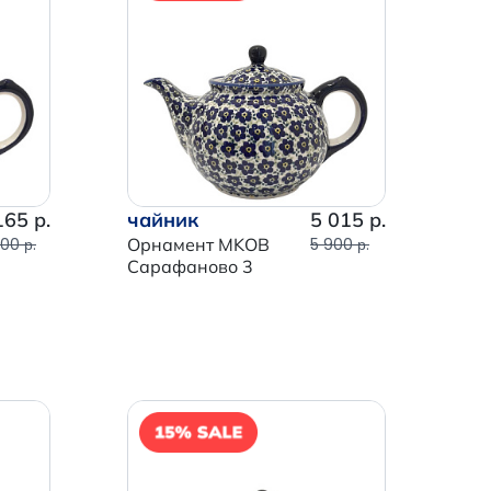
165 р.
чайник
5 015 р.
00 р.
Орнамент MKOB
5 900 р.
Сарафаново 3