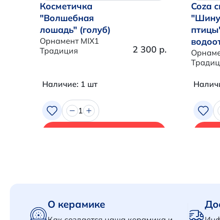
Косметичка
Coza с
"Волшебная
"Шину
лошадь" (голуб)
птицы
Орнамент MIX1
водоо
2 300 р.
Традиция
Орнаме
Традиц
Наличие: 1 шт
Наличи
1
В корзину
О керамике
До
Как создается наша керамика и
Инф