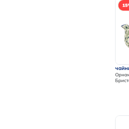
N
чайн
Орнам
Брист