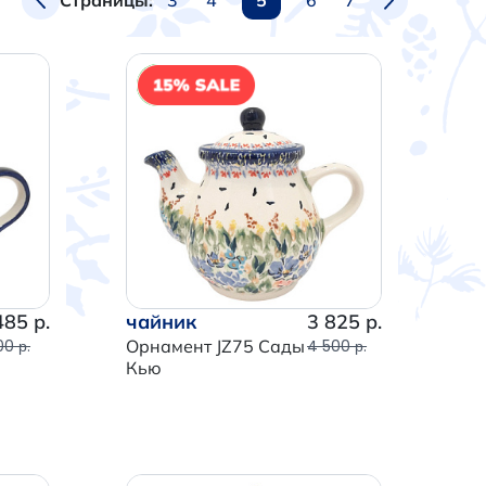
Страницы:
NEW
485 р.
чайник
3 825 р.
00 р.
Орнамент JZ75 Сады
4 500 р.
Кью