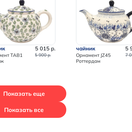
Продолжить покупки
Перейти в корзину
ик
5 015 р.
чайник
5 
мент TAB1
5 900 р.
Орнамент JZ45
7 0
ок
Роттердам
Показать еще
Показать все