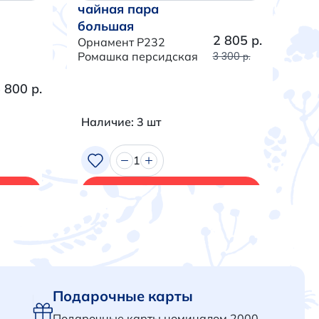
чайная пара
ча
большая
бо
2 805 р.
Орнамент P232
Орн
Ромашка персидская
3 300 р.
Тра
 800 р.
Наличие: 3 шт
На
1
В корзину
Подарочные карты
Подарочные карты номиналом 2000,