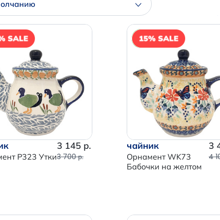
молчанию
NEW
ик
3 145 р.
чайник
3 
ент P323 Утки
3 700 р.
Орнамент WK73
4 1
Бабочки на желтом