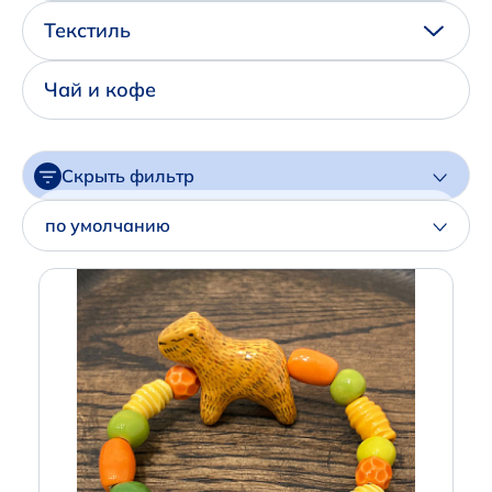
Написать нам в Телеграм
Текстиль
+7 (925) 294-91-85
Чай и кофе
,
в MAX
+7 (926) 702-09-76
Скрыть фильтр
Наши соцсети:
Цена
по умолчанию
Артикул
Производитель