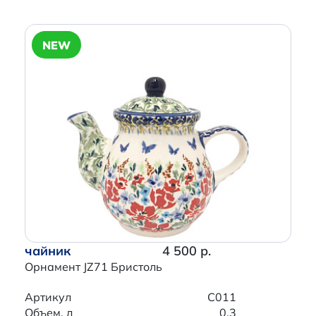
NEW
чайник
4 500 р.
Орнамент JZ71 Бристоль
Артикул
C011
Объем, л
0.3