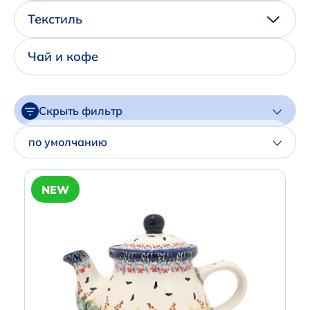
Написать нам в Телеграм
Текстиль
+7 (925) 294-91-85
Чай и кофе
,
в MAX
+7 (926) 702-09-76
Скрыть фильтр
Наши соцсети:
Цена
по умолчанию
Артикул
NEW
Производитель