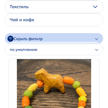
Написать нам в Телеграм
Текстиль
+7 (925) 294-91-85
Чай и кофе
,
в MAX
+7 (926) 702-09-76
Скрыть фильтр
Наши соцсети:
Цена
по умолчанию
Артикул
Производитель