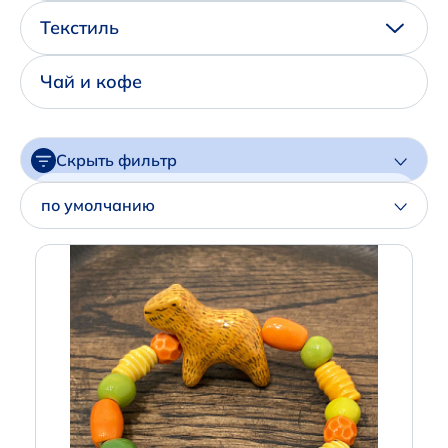
Написать нам в Телеграм
Текстиль
+7 (925) 294-91-85
Чай и кофе
,
в MAX
+7 (926) 702-09-76
Скрыть фильтр
Наши соцсети:
Цена
по умолчанию
Артикул
Производитель