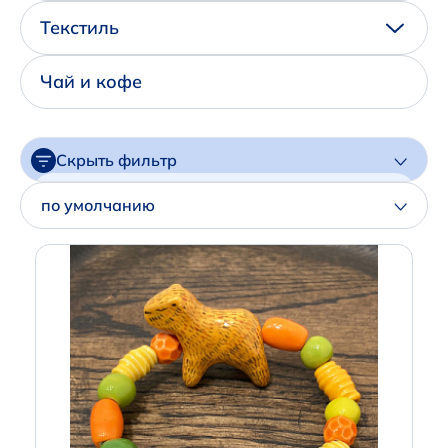
Написать нам в Телеграм
Текстиль
+7 (925) 294-91-85
Чай и кофе
,
в MAX
+7 (926) 702-09-76
Скрыть фильтр
Наши соцсети:
Цена
по умолчанию
Артикул
Производитель