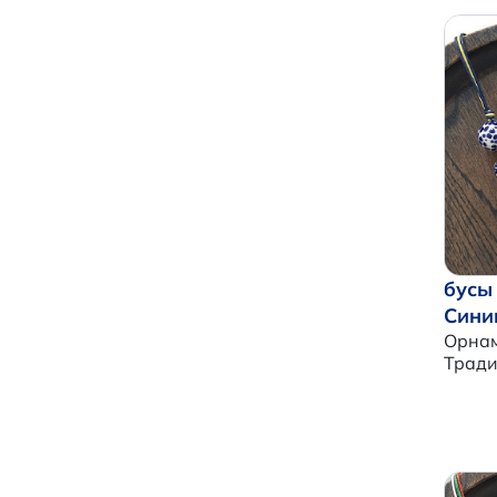
бусы
Сини
Орнам
Трад