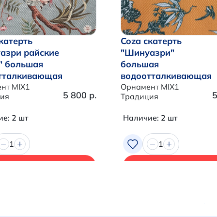
катерть
Coza скатерть
азри райские
"Шинуазри"
" большая
большая
тталкивающая
водоотталкивающая
нт MIX1
Орнамент MIX1
5 800 р.
5
ия
Традиция
е: 2 шт
Наличие: 2 шт
1
1
В корзину
В корзину