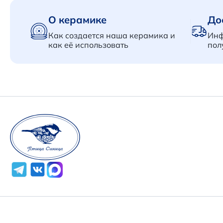
О керамике
До
Как создается наша керамика и
Инф
как её использовать
пол