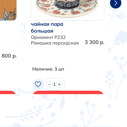
чайная пара
ча
большая
бо
Орнамент P232
Орн
3 300 р.
Ромашка персидская
Тра
 800 р.
Наличие: 3 шт
На
1
В корзину