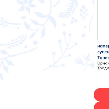
напе
суве
Тонк
Орнам
Трад