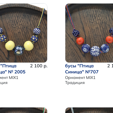
 "Птица
2 100 р.
бусы "Птица
2 
ца" № 2005
Синица" №707
ент MIX1
Орнамент MIX1
иция
Традиция