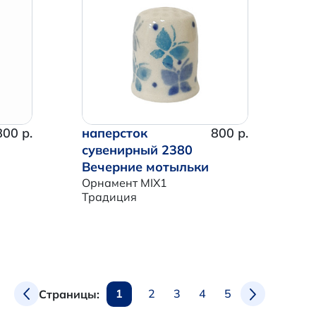
800 р.
наперсток
800 р.
сувенирный 2380
Вечерние мотыльки
Орнамент MIX1
Традиция
1
2
3
4
5
Страницы: