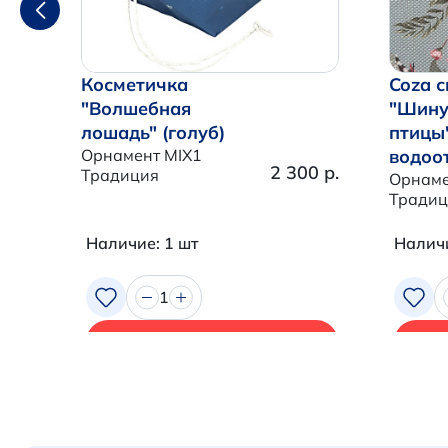
Косметичка
Coza с
"Волшебная
"Шину
лошадь" (голуб)
птицы
Орнамент MIX1
водоо
2 300 р.
Традиция
Орнаме
Традиц
Наличие: 1 шт
Наличи
1
В корзину