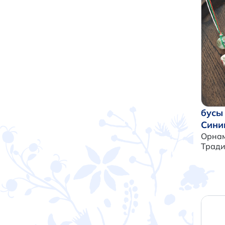
бусы
Сини
Орнам
Трад