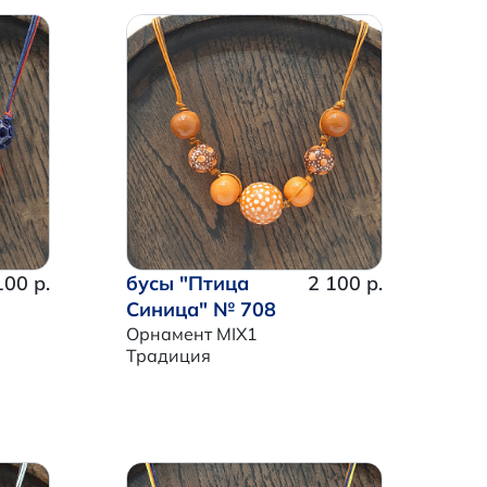
100 р.
бусы "Птица
2 100 р.
Синица" № 708
Орнамент MIX1
Традиция