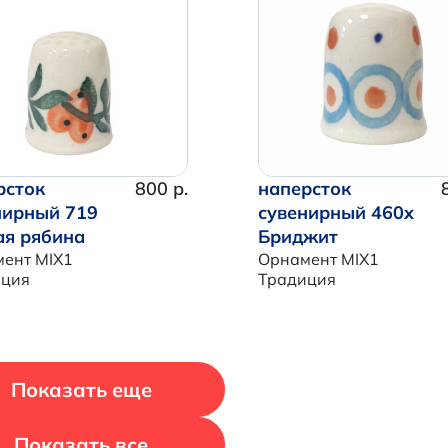
Итого:
0 р.
Продолжить покупки
Перейти в корзину
рсток
800 р.
наперсток
нирный 719
сувенирный 460x
ая рябина
Бриджит
ент MIX1
Орнамент MIX1
иция
Традиция
Показать еще
Показать все