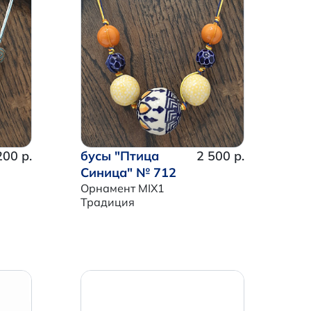
200 р.
бусы "Птица
2 500 р.
Синица" № 712
Орнамент MIX1
Традиция