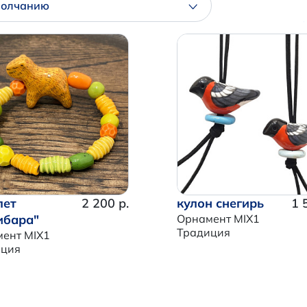
молчанию
лет
2 200 р.
кулон снегирь
1 
ибара"
Орнамент MIX1
Традиция
ент MIX1
иция