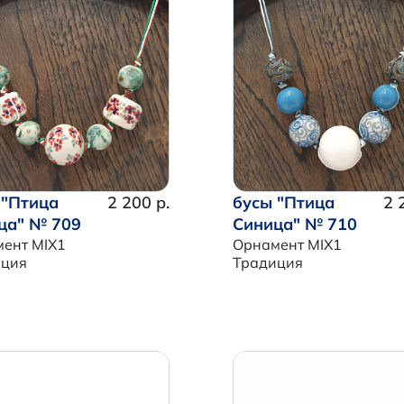
 "Птица
2 200 р.
бусы "Птица
2 
ца" № 709
Синица" № 710
ент MIX1
Орнамент MIX1
иция
Традиция