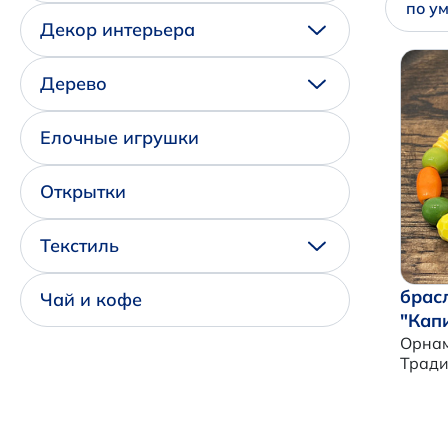
по у
Декор интерьера
Дерево
Елочные игрушки
Открытки
Текстиль
брас
Чай и кофе
"Кап
Орнам
Трад