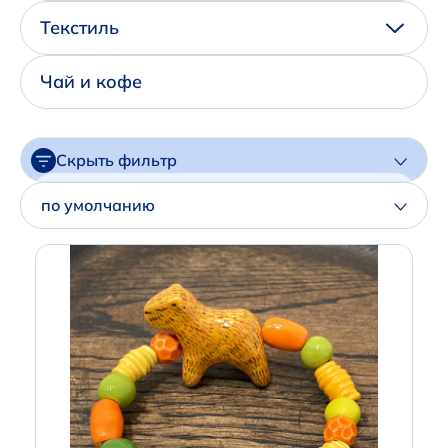
Написать нам в Телеграм
Текстиль
+7 (925) 294-91-85
Чай и кофе
,
в MAX
+7 (926) 702-09-76
Скрыть фильтр
Наши соцсети:
Цена
по умолчанию
Артикул
Производитель