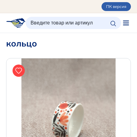
ПК версия
ИЗБРАННОЕ
ВХОД/РЕГИСТРАЦИЯ
КОРЗИНА
кольцо
Каталог
Орнаменты
О керамике
Оплата и доставка
Контакты
Подарочные карты
Новинки
+7 (495) 680-44-95 /
Москва
+7 (495) 680-92-00
.