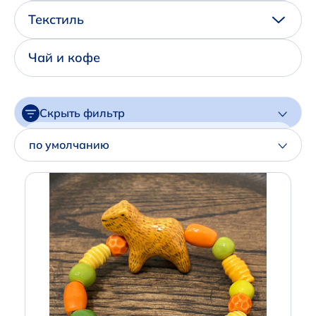
Написать нам в Телеграм
Текстиль
+7 (925) 294-91-85
Чай и кофе
,
в MAX
+7 (926) 702-09-76
Скрыть фильтр
Наши соцсети:
Цена
по умолчанию
Артикул
Производитель