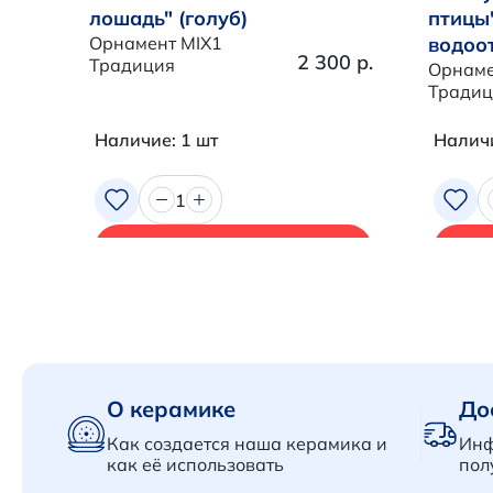
лошадь" (голуб)
птицы
Орнамент MIX1
водоо
2 300 р.
Традиция
Орнаме
Традиц
Наличие: 1 шт
Наличи
1
В корзину
О керамике
До
Как создается наша керамика и
Инф
как её использовать
пол