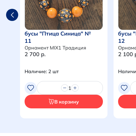
бусы "Птица Синица" №
бусы 
11
12
Орнамент MIX1 Традиция
Орнаме
2 700 р.
2 100 
Наличие: 2 шт
Наличи
1
В корзину