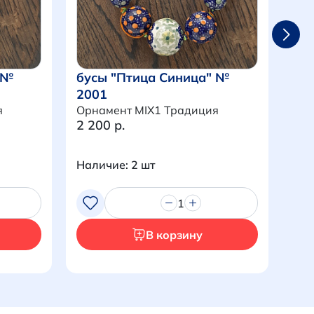
 №
бусы "Птица Синица" №
бу
2001
20
я
Орнамент MIX1 Традиция
Орн
2 200 р.
2 1
Наличие: 2 шт
Нал
1
В корзину