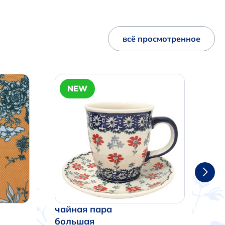
всё просмотренное
NEW
чайная пара
ча
большая
бо