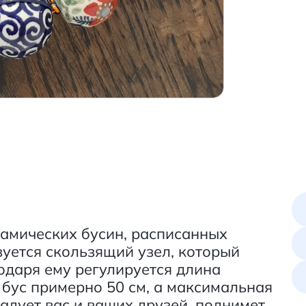
амических бусин, расписанных
зуется скользящий узел, который
одаря ему регулируется длина
бус примерно 50 см, а максимальная
адует вас и ваших друзей, поднимет