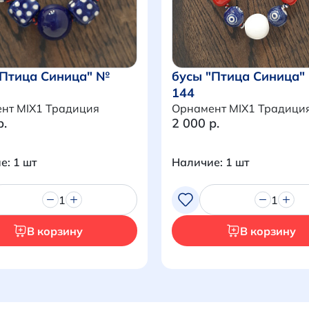
Продолжить покупки
Перейти в корзину
"Птица Синица" №
бусы "Птица Синица"
144
нт MIX1 Традиция
Орнамент MIX1 Традици
р.
2 000 р.
е: 1 шт
Наличие: 1 шт
1
1
В корзину
В корзину