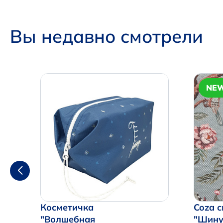
Вы недавно смотрели
NE
Косметичка
Coza с
"Волшебная
"Шину