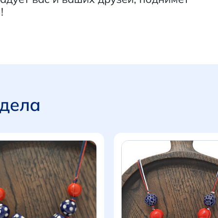
!
здела
Итого:
0 р.