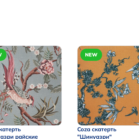
W
NEW
катерть
Coza скатерть
азри райские
"Шинуазри"