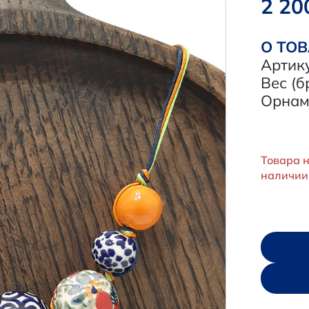
2 20
О ТО
Артик
Вес (б
Орнам
Товара н
наличии