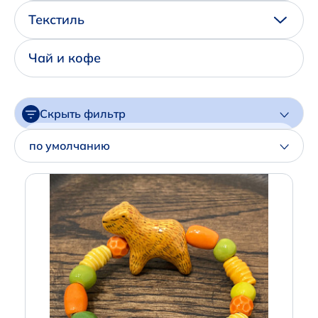
Написать нам в Телеграм
Текстиль
+7 (925) 294-91-85
Чай и кофе
,
в MAX
+7 (926) 702-09-76
Скрыть фильтр
Наши соцсети:
Цена
по умолчанию
Артикул
Производитель